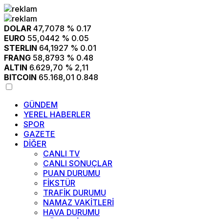
DOLAR
47,7078
% 0.17
EURO
55,0442
% 0.05
STERLIN
64,1927
% 0.01
FRANG
58,8793
% 0.48
ALTIN
6.629,70
% 2,11
BITCOIN
65.168,01
0.848
GÜNDEM
YEREL HABERLER
SPOR
GAZETE
DİĞER
CANLI TV
CANLI SONUÇLAR
PUAN DURUMU
FİKSTÜR
TRAFİK DURUMU
NAMAZ VAKİTLERİ
HAVA DURUMU