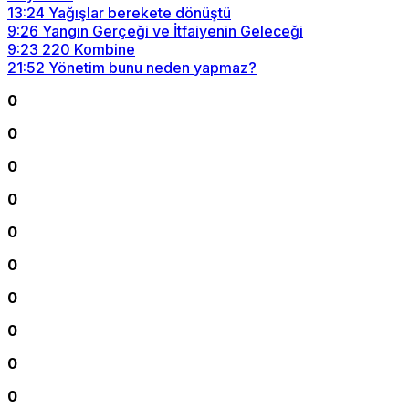
13:24
Yağışlar berekete dönüştü
9:26
Yangın Gerçeği ve İtfaiyenin Geleceği
9:23
220 Kombine
21:52
Yönetim bunu neden yapmaz?
0
0
0
0
0
0
0
0
0
0