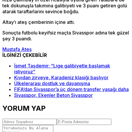
tek dokunuşla takımına galibiyeti ve 3 puanı getiren golü
atarak taraftarlarını sevince boğdu.
Altay’ı ateş çemberinin içine attı.
Sonuçta futbolu keyifsiz maçta Sivasspor adına tek güzel
şey 3 puandı.
Mustafa Ateş
İLGİNİZİ ÇEKEBİLİR
İsmet Taşdemir: “Lige galibiyetle başlamak
istiyoruz”
Kıyıdan zirveye, Karadeniz klasiği başlıyor
Ülkelerarası dostluk ve dayanışma
FIFA’dan Sivasspor’a üç dönem transfer yasağı daha
Sivasspor, Ekenler Beton Sivasspor
YORUM YAP