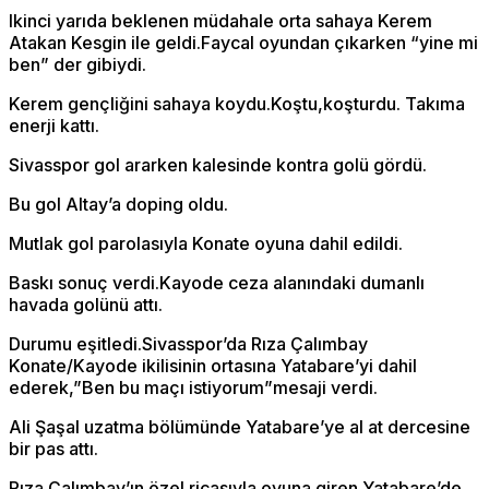
Ikinci yarıda beklenen müdahale orta sahaya Kerem
Atakan Kesgin ile geldi.Faycal oyundan çıkarken “yine mi
ben” der gibiydi.
Kerem gençliğini sahaya koydu.Koştu,koşturdu. Takıma
enerji kattı.
Sivasspor gol ararken kalesinde kontra golü gördü.
Bu gol Altay’a doping oldu.
Mutlak gol parolasıyla Konate oyuna dahil edildi.
Baskı sonuç verdi.Kayode ceza alanındaki dumanlı
havada golünü attı.
Durumu eşitledi.Sivasspor’da Rıza Çalımbay
Konate/Kayode ikilisinin ortasına Yatabare’yi dahil
ederek,”Ben bu maçı istiyorum”mesaji verdi.
Ali Şaşal uzatma bölümünde Yatabare’ye al at dercesine
bir pas attı.
Rıza Çalımbay’ın özel ricasıyla oyuna giren Yatabare’de