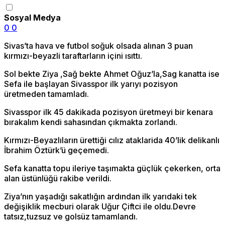
Sosyal Medya
0
0
Sivas’ta hava ve futbol soğuk olsada alınan 3 puan
kırmızı-beyazli taraftarların içini ısıttı.
Sol bekte Ziya ,Sağ bekte Ahmet Oğuz’la,Sag kanatta ise
Sefa ile başlayan Sivasspor ilk yarıyı pozisyon
üretmeden tamamladı.
Sivasspor ilk 45 dakikada pozisyon üretmeyi bir kenara
bırakalım kendi sahasından çıkmakta zorlandı.
Kırmızı-Beyazlıların ürettiği cılız ataklarida 40’lik delikanlı
İbrahim Öztürk’ü geçemedi.
Sefa kanatta topu ileriye taşımakta güçlük çekerken, orta
alan üstünlüğü rakibe verildi.
Ziya’nın yaşadığı sakatlığın ardından ilk yarıdaki tek
değişiklik mecburi olarak Uğur Çiftci ile oldu.Devre
tatsız,tuzsuz ve golsüz tamamlandı.