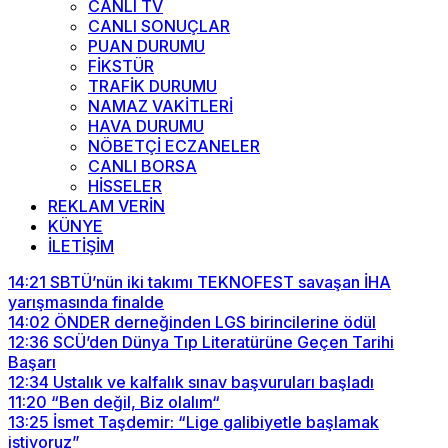
CANLI TV
CANLI SONUÇLAR
PUAN DURUMU
FİKSTÜR
TRAFİK DURUMU
NAMAZ VAKİTLERİ
HAVA DURUMU
NÖBETÇİ ECZANELER
CANLI BORSA
HİSSELER
REKLAM VERİN
KÜNYE
İLETİŞİM
14:21
SBTÜ’nün iki takımı TEKNOFEST savaşan İHA
yarışmasında finalde
14:02
ÖNDER derneğinden LGS birincilerine ödül
12:36
SCÜ’den Dünya Tıp Literatürüne Geçen Tarihi
Başarı
12:34
Ustalık ve kalfalık sınav başvuruları başladı
11:20
“Ben değil, Biz olalım“
13:25
İsmet Taşdemir: “Lige galibiyetle başlamak
istiyoruz”