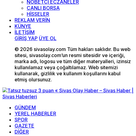
NÖBETÇİ ECZANELER
CANLI BORSA
HİSSELER
REKLAM VERİN
KÜNYE
İLETİŞİM
GİRİŞ YAP
ÜYE OL
© 2026 sivasolay.com Tüm hakları saklıdır. Bu web
sitesi, sivasolay.com’un resmi sitesidir ve içeriği,
marka adı, logosu ve tüm diğer materyalleri, izinsiz
kullanılamaz veya çoğaltılamaz. Web sitemizi
kullanarak, gizlilik ve kullanım koşullarını kabul
etmiş olursunuz.
GÜNDEM
YEREL HABERLER
SPOR
GAZETE
DİĞER