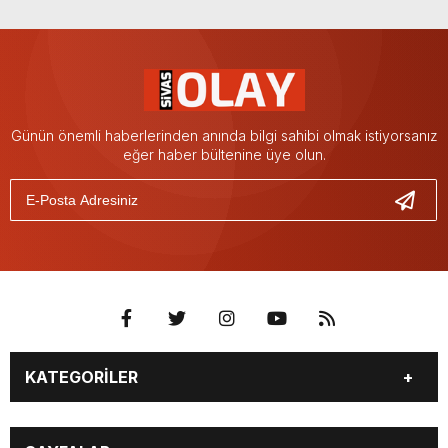
Günün önemli haberlerinden anında bilgi sahibi olmak istiyorsanız
eğer haber bültenine üye olun.
KATEGORİLER
GÜNDEM
SPOR