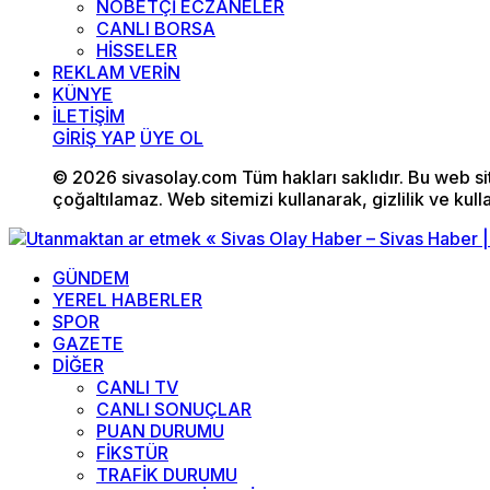
NÖBETÇİ ECZANELER
CANLI BORSA
HİSSELER
REKLAM VERİN
KÜNYE
İLETİŞİM
GİRİŞ YAP
ÜYE OL
© 2026 sivasolay.com Tüm hakları saklıdır. Bu web site
çoğaltılamaz. Web sitemizi kullanarak, gizlilik ve kull
GÜNDEM
YEREL HABERLER
SPOR
GAZETE
DİĞER
CANLI TV
CANLI SONUÇLAR
PUAN DURUMU
FİKSTÜR
TRAFİK DURUMU