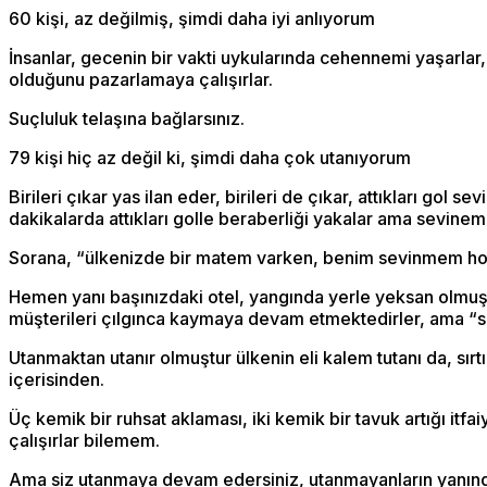
60 kişi, az değilmiş, şimdi daha iyi anlıyorum
İnsanlar, gecenin bir vakti uykularında cehennemi yaşarlar,
olduğunu pazarlamaya çalışırlar.
Suçluluk telaşına bağlarsınız.
79 kişi hiç az değil ki, şimdi daha çok utanıyorum
Birileri çıkar yas ilan eder, birileri de çıkar, attıkları gol 
dakikalarda attıkları golle beraberliği yakalar ama sevineme
Sorana, “ülkenizde bir matem varken, benim sevinmem hoş 
Hemen yanı başınızdaki otel, yangında yerle yeksan olmuş, 
müşterileri çılgınca kaymaya devam etmektedirler, ama “s
Utanmaktan utanır olmuştur ülkenin eli kalem tutanı da, sırt
içerisinden.
Üç kemik bir ruhsat aklaması, iki kemik bir tavuk artığı it
çalışırlar bilemem.
Ama siz utanmaya devam edersiniz, utanmayanların yanında, b