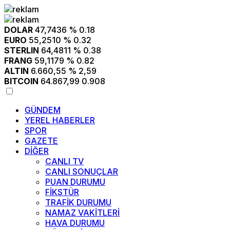
DOLAR
47,7436
% 0.18
EURO
55,2510
% 0.32
STERLIN
64,4811
% 0.38
FRANG
59,1179
% 0.82
ALTIN
6.660,55
% 2,59
BITCOIN
64.867,99
0.908
GÜNDEM
YEREL HABERLER
SPOR
GAZETE
DİĞER
CANLI TV
CANLI SONUÇLAR
PUAN DURUMU
FİKSTÜR
TRAFİK DURUMU
NAMAZ VAKİTLERİ
HAVA DURUMU