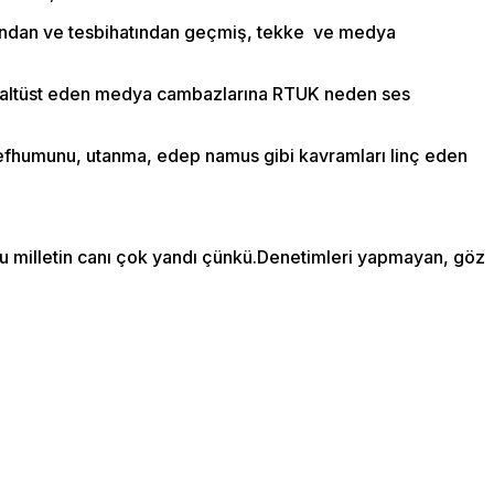
satından ve tesbihatından geçmiş, tekke ve medya
rını altüst eden medya cambazlarına RTUK neden ses
 mefhumunu, utanma, edep namus gibi kavramları linç eden
u milletin canı çok yandı çünkü.Denetimleri yapmayan, göz