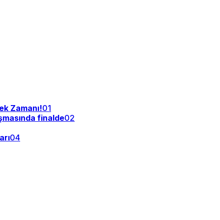
tek Zamanı!
01
şmasında finalde
02
arı
04