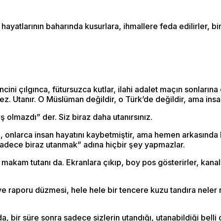
 hayatlarının baharında kusurlara, ihmallere feda edilirler, 
sevincini çılgınca, fütursuzca kutlar, ilahi adalet maçın sonlar
z. Utanır. O Müslüman değildir, o Türk’de değildir, ama insan
olmazdı” der. Siz biraz daha utanırsınız.
onlarca insan hayatını kaybetmiştir, ama hemen arkasında ki
adece biraz utanmak” adına hiçbir şey yapmazlar.
ı makam tutanı da. Ekranlara çıkıp, boy pos gösterirler, kana
faiye raporu düzmesi, hele hele bir tencere kuzu tandıra nele
ir süre sonra sadece sizlerin utandığı, utanabildiği belli o