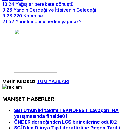
13:24
Yağışlar berekete dönüştü
9:26
Yangın Gerçeği ve İtfaiyenin Geleceği
9:23
220 Kombine
21:52
Yönetim bunu neden yapmaz?
Metin Kulaksız
TÜM YAZILARI
MANŞET HABERLERİ
SBTÜ’nün iki takımı TEKNOFEST savaşan İHA
yarışmasında finalde
01
ÖNDER derneğinden LGS birincilerine ödül
02
SCÜ’den Dünya Tıp Literatürüne Geçen Tarihi