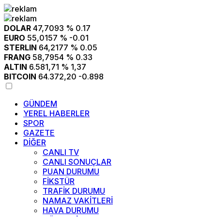
DOLAR
47,7093
% 0.17
EURO
55,0157
% -0.01
STERLIN
64,2177
% 0.05
FRANG
58,7954
% 0.33
ALTIN
6.581,71
% 1,37
BITCOIN
64.372,20
-0.898
GÜNDEM
YEREL HABERLER
SPOR
GAZETE
DİĞER
CANLI TV
CANLI SONUÇLAR
PUAN DURUMU
FİKSTÜR
TRAFİK DURUMU
NAMAZ VAKİTLERİ
HAVA DURUMU