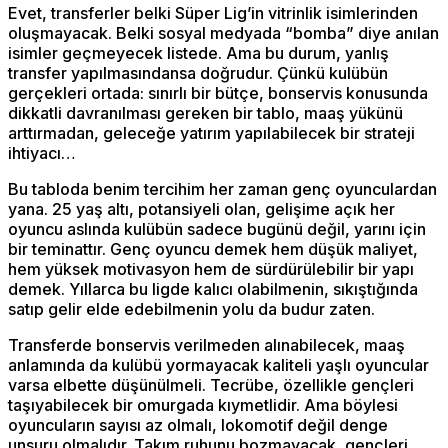
Evet, transferler belki Süper Lig’in vitrinlik isimlerinden
oluşmayacak. Belki sosyal medyada “bomba” diye anılan
isimler geçmeyecek listede. Ama bu durum, yanlış
transfer yapılmasındansa doğrudur. Çünkü kulübün
gerçekleri ortada: sınırlı bir bütçe, bonservis konusunda
dikkatli davranılması gereken bir tablo, maaş yükünü
arttırmadan, geleceğe yatırım yapılabilecek bir strateji
ihtiyacı…
Bu tabloda benim tercihim her zaman genç oyunculardan
yana. 25 yaş altı, potansiyeli olan, gelişime açık her
oyuncu aslında kulübün sadece bugünü değil, yarını için
bir teminattır. Genç oyuncu demek hem düşük maliyet,
hem yüksek motivasyon hem de sürdürülebilir bir yapı
demek. Yıllarca bu ligde kalıcı olabilmenin, sıkıştığında
satıp gelir elde edebilmenin yolu da budur zaten.
Transferde bonservis verilmeden alınabilecek, maaş
anlamında da kulübü yormayacak kaliteli yaşlı oyuncular
varsa elbette düşünülmeli. Tecrübe, özellikle gençleri
taşıyabilecek bir omurgada kıymetlidir. Ama böylesi
oyuncuların sayısı az olmalı, lokomotif değil denge
unsuru olmalıdır. Takım ruhunu bozmayacak, gençleri