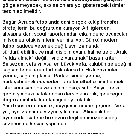
gölgelemeyecek, aksine onlara yol gösterecek isimler
tercih edilmelidir.
Bugün Avrupa futbolunda dahi birçok kulüp transfer
stratejilerini bu doğrultuda kuruyor. Alt liglerden,
altyapılardan, scout raporlarından çıkan genç oyuncular
milyon euroluk isimlerin yerini alıyor. Çünkü modern
futbol sadece yetenek değil, aynı zamanda
sürdürülebilirlik ve mali disiplin oyunu haline geldi. Artık
“yıldız almak” değil, “yıldız yaratmak” başarı kriteri.
Bu sezon, vefa yılıysa; en büyük vefa, kulübün geleceğini
sağlam temellere oturtmak olacaktır. Hızlı çözümler
yerine, sağlam planlar. Parlak isimler yerine,
parlayabilecek cevherler. Taraftar elbette umut etmek
ister ama sabır da vefanın bir parçasıdır. Bu yıl, belki
geçmişin bazı hatalarından ders çıkararak, geleceğin
doğru adımlarla kurulacağı bir yıl olabilir.
Yani transferde mantık, duygunun önüne geçmeli. Vefa
yılı, aynı zamanda vizyon yılı olmalı. Alınacak her
oyuncuda, sadece bu sezon değil önümüzdeki beş
sezonun da hesabı yapılmalı.