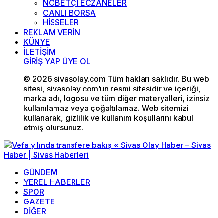
NÖBETÇİ ECZANELER
CANLI BORSA
HİSSELER
REKLAM VERİN
KÜNYE
İLETİŞİM
GİRİŞ YAP
ÜYE OL
© 2026 sivasolay.com Tüm hakları saklıdır. Bu web
sitesi, sivasolay.com’un resmi sitesidir ve içeriği,
marka adı, logosu ve tüm diğer materyalleri, izinsiz
kullanılamaz veya çoğaltılamaz. Web sitemizi
kullanarak, gizlilik ve kullanım koşullarını kabul
etmiş olursunuz.
GÜNDEM
YEREL HABERLER
SPOR
GAZETE
DİĞER