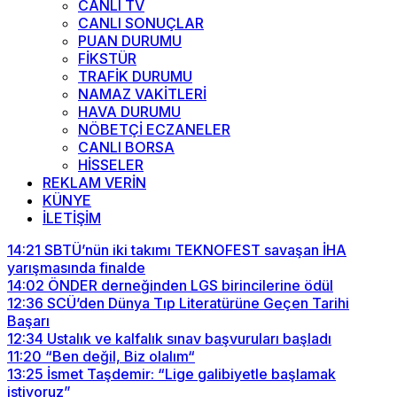
CANLI TV
CANLI SONUÇLAR
PUAN DURUMU
FİKSTÜR
TRAFİK DURUMU
NAMAZ VAKİTLERİ
HAVA DURUMU
NÖBETÇİ ECZANELER
CANLI BORSA
HİSSELER
REKLAM VERİN
KÜNYE
İLETİŞİM
14:21
SBTÜ’nün iki takımı TEKNOFEST savaşan İHA
yarışmasında finalde
14:02
ÖNDER derneğinden LGS birincilerine ödül
12:36
SCÜ’den Dünya Tıp Literatürüne Geçen Tarihi
Başarı
12:34
Ustalık ve kalfalık sınav başvuruları başladı
11:20
“Ben değil, Biz olalım“
13:25
İsmet Taşdemir: “Lige galibiyetle başlamak
istiyoruz”