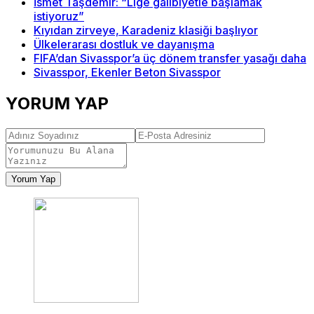
İsmet Taşdemir: “Lige galibiyetle başlamak
istiyoruz”
Kıyıdan zirveye, Karadeniz klasiği başlıyor
Ülkelerarası dostluk ve dayanışma
FIFA’dan Sivasspor’a üç dönem transfer yasağı daha
Sivasspor, Ekenler Beton Sivasspor
YORUM YAP
Yorum Yap