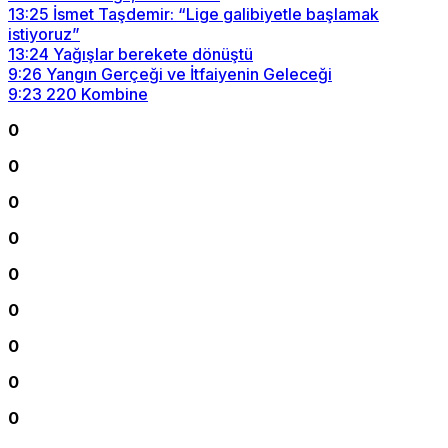
13:25
İsmet Taşdemir: “Lige galibiyetle başlamak
istiyoruz”
13:24
Yağışlar berekete dönüştü
9:26
Yangın Gerçeği ve İtfaiyenin Geleceği
9:23
220 Kombine
0
0
0
0
0
0
0
0
0