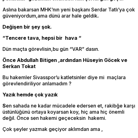
Aslına bakarsan MHK’nın yeni başkanı Serdar Tatlı’ya çok
güveniyordum,ama dünü arar hale geldik
.
Değişen bir şey şok.
“Tencere tava, hepsi bir hava “
Dün maçta görevlisin,bu gün “VAR” dasın.
Önce Abdullah Bitigen ,ardından Hüseyin Göcek ve
Serkan Tokat
Bu hakemler Sivasspor’u katletsinler diye mi maçlara
görevlendiriliyor anlamadım ?
Yazık hemde çok yazık
S
en sahada ne kadar mücadele edersen et, rakibğe karşı
üstünlüğünü ortaya koyarsan koy, hiç ama hiç önemli
değil. Önce sen hakemi geçeceksin hakemi.
Çok şeyler yazmak geçiyor aklımdan ama ,