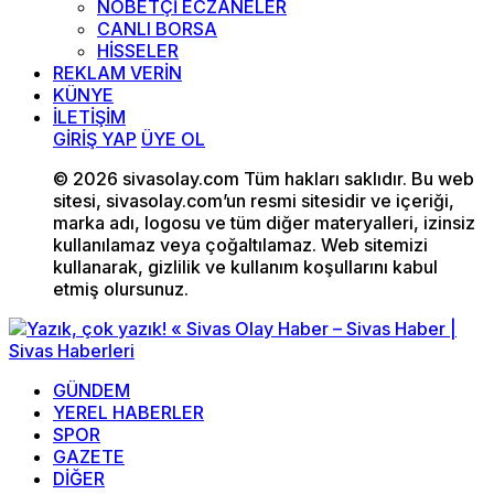
NÖBETÇİ ECZANELER
CANLI BORSA
HİSSELER
REKLAM VERİN
KÜNYE
İLETİŞİM
GİRİŞ YAP
ÜYE OL
© 2026 sivasolay.com Tüm hakları saklıdır. Bu web
sitesi, sivasolay.com’un resmi sitesidir ve içeriği,
marka adı, logosu ve tüm diğer materyalleri, izinsiz
kullanılamaz veya çoğaltılamaz. Web sitemizi
kullanarak, gizlilik ve kullanım koşullarını kabul
etmiş olursunuz.
GÜNDEM
YEREL HABERLER
SPOR
GAZETE
DİĞER