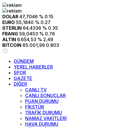
DOLAR
47,7046
% 0.15
EURO
55,1840
% 0.27
STERLIN
64,4336
% 0.35
FRANG
59,0453
% 0.76
ALTIN
6.654,53
% 2,49
BITCOIN
65.001,99
0.803
GÜNDEM
YEREL HABERLER
SPOR
GAZETE
DİĞER
CANLI TV
CANLI SONUÇLAR
PUAN DURUMU
FİKSTÜR
TRAFİK DURUMU
NAMAZ VAKİTLERİ
HAVA DURUMU