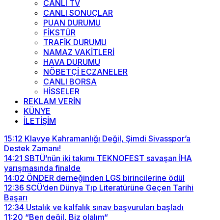
CANLI TV
CANLI SONUÇLAR
PUAN DURUMU
FİKSTÜR
TRAFİK DURUMU
NAMAZ VAKİTLERİ
HAVA DURUMU
NÖBETÇİ ECZANELER
CANLI BORSA
HİSSELER
REKLAM VERİN
KÜNYE
İLETİŞİM
15:12
Klavye Kahramanlığı Değil, Şimdi Sivasspor’a
Destek Zamanı!
14:21
SBTÜ’nün iki takımı TEKNOFEST savaşan İHA
yarışmasında finalde
14:02
ÖNDER derneğinden LGS birincilerine ödül
12:36
SCÜ’den Dünya Tıp Literatürüne Geçen Tarihi
Başarı
12:34
Ustalık ve kalfalık sınav başvuruları başladı
11:20
“Ben değil, Biz olalım“