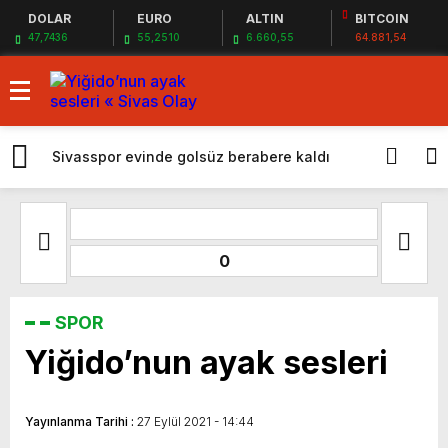
DOLAR
EURO
ALTIN
BITCOIN
47,7436
55,2510
6.660,55
64.881,54
Sivasspor evinde golsüz berabere kaldı
Sivas Beledi
0
SPOR
Yiğido’nun ayak sesleri
Yayınlanma Tarihi :
27 Eylül 2021 - 14:44