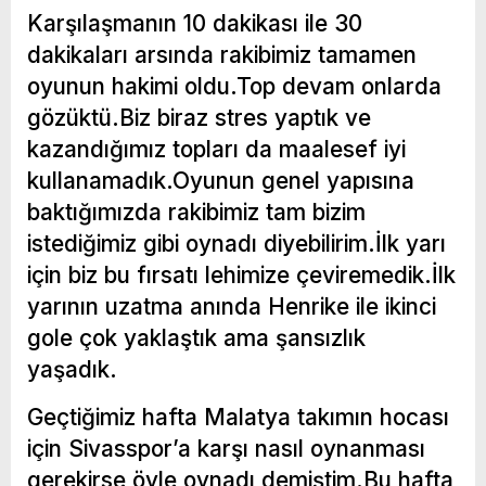
Karşılaşmanın 10 dakikası ile 30
dakikaları arsında rakibimiz tamamen
oyunun hakimi oldu.Top devam onlarda
gözüktü.Biz biraz stres yaptık ve
kazandığımız topları da maalesef iyi
kullanamadık.Oyunun genel yapısına
baktığımızda rakibimiz tam bizim
istediğimiz gibi oynadı diyebilirim.İlk yarı
için biz bu fırsatı lehimize çeviremedik.İlk
yarının uzatma anında Henrike ile ikinci
gole çok yaklaştık ama şansızlık
yaşadık.
Geçtiğimiz hafta Malatya takımın hocası
için Sivasspor’a karşı nasıl oynanması
gerekirse öyle oynadı,demiştim.Bu hafta