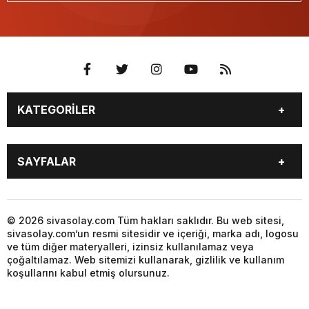
KATEGORİLER
GÜNDEM
SPOR
SAYFALAR
YEREL HABERLER
EKONOMİ
GAZETE
GİZLİLİK POLİTİKASI
KÜNYE
İLETİŞİM
© 2026 sivasolay.com Tüm hakları saklıdır. Bu web sitesi,
sivasolay.com’un resmi sitesidir ve içeriği, marka adı, logosu
ve tüm diğer materyalleri, izinsiz kullanılamaz veya
çoğaltılamaz. Web sitemizi kullanarak, gizlilik ve kullanım
koşullarını kabul etmiş olursunuz.