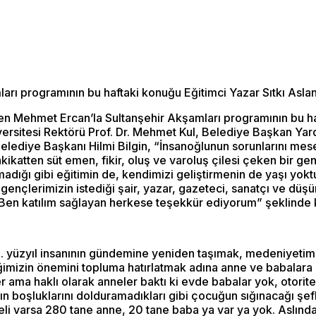
arı programının bu haftaki konuğu Eğitimci Yazar Sıtkı Asla
nen Mehmet Ercan’la Sultanşehir Akşamları programının bu ha
ersitesi Rektörü Prof. Dr. Mehmet Kul, Belediye Başkan Yardım
lediye Başkanı Hilmi Bilgin, “İnsanoğlunun sorunlarını mes
katten süt emen, fikir, oluş ve varoluş çilesi çeken bir gen
adığı gibi eğitimin de, kendimizi geliştirmenin de yaşı yok
, gençlerimizin istediği şair, yazar, gazeteci, sanatçı ve dü
en katılım sağlayan herkese teşekkür ediyorum” şeklinde 
. yüzyıl insanının gündemine yeniden taşımak, medeniyetimizi
ğimizin önemini topluma hatırlatmak adına anne ve babalara
 ama haklı olarak anneler baktı ki evde babalar yok, otorit
 boşluklarını dolduramadıkları gibi çocuğun sığınacağı şefk
veli varsa 280 tane anne, 20 tane baba ya var ya yok. Aslında