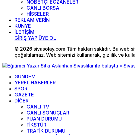
NÖBETÇİ ECZANELER
CANLI BORSA
HİSSELER
REKLAM VERİN
KÜNYE
İLETİŞİM
GİRİŞ YAP
ÜYE OL
© 2026 sivasolay.com Tüm hakları saklıdır. Bu web site
çoğaltılamaz. Web sitemizi kullanarak, gizlilik ve kull
GÜNDEM
YEREL HABERLER
SPOR
GAZETE
DİĞER
CANLI TV
CANLI SONUÇLAR
PUAN DURUMU
FİKSTÜR
TRAFİK DURUMU