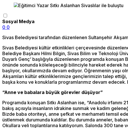
Sosyal Medya
0
0
Sivas Belediyesi tarafından düzenlenen Sultanşehir Akşaml
Sivas Belediyesi kültür etkinlikleri çerçevesinde düzenle
Belediye Başkanı Hilmi Bilgin, Sivas Bilim ve Teknoloji Üniv
Duyarlı Genç’ başlığıyla düzenlenen programda konuşan Be
önünde sonunda köleleşeceği bilinciyle hareket ederek haki
başlıyor, okullarımızda devam ediyor. Öğrenmenin yaşı olm
Akşamları kültür etkinliklerimize gençlerimizin talep ettiği
başka konu ve konuklarla programlarımız devam edecek. B
“Anne ve babalara büyük görevler düşüyor”
Programda konuşan Sıtkı Aslanhan ise, “Anadolu irfanını 21
bakış açısıyla insanların idrakine sunmak ve kadim gelene
Bizde baba otoriteyi, anne şefkat ve merhameti temsil eder
üstlenmek durumunda kaldılar. Bu durumda anneler, babanın
Okullara veli toplantılarına katılıyorum. Salonda 300 tane 