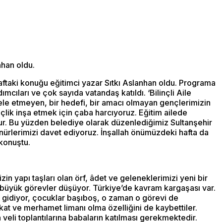
nhan oldu.
ftaki konuğu eğitimci yazar Sıtkı Aslanhan oldu. Programa
cıları ve çok sayıda vatandaş katıldı. ‘Bilinçli Aile
ele etmeyen, bir hedefi, bir amacı olmayan gençlerimizin
çlik inşa etmek için çaba harcıyoruz. Eğitim ailede
tur. Bu yüzden belediye olarak düzenlediğimiz Sultanşehir
şünürlerimizi davet ediyoruz. İnşallah önümüzdeki hafta da
konuştu.
n yapı taşları olan örf, âdet ve geleneklerimizi yeni bir
 büyük görevler düşüyor. Türkiye’de kavram kargaşası var.
e gidiyor, çocuklar başıboş, o zaman o görevi de
at ve merhamet limanı olma özelliğini de kaybettiler.
 veli toplantılarına babaların katılması gerekmektedir.