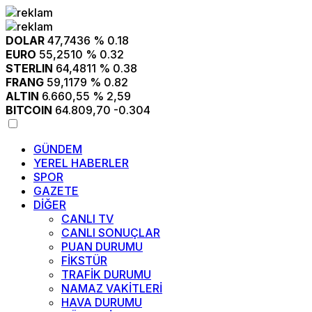
DOLAR
47,7436
% 0.18
EURO
55,2510
% 0.32
STERLIN
64,4811
% 0.38
FRANG
59,1179
% 0.82
ALTIN
6.660,55
% 2,59
BITCOIN
64.809,70
-0.304
GÜNDEM
YEREL HABERLER
SPOR
GAZETE
DİĞER
CANLI TV
CANLI SONUÇLAR
PUAN DURUMU
FİKSTÜR
TRAFİK DURUMU
NAMAZ VAKİTLERİ
HAVA DURUMU