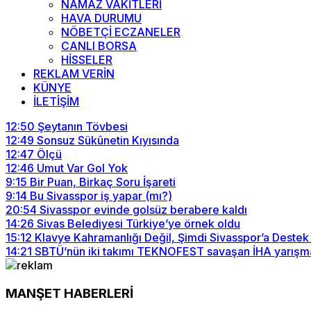
NAMAZ VAKİTLERİ
HAVA DURUMU
NÖBETÇİ ECZANELER
CANLI BORSA
HİSSELER
REKLAM VERİN
KÜNYE
İLETİŞİM
12:50
Şeytanın Tövbesi
12:49
Sonsuz Sükûnetin Kıyısında
12:47
Ölçü
12:46
Umut Var Gol Yok
9:15
Bir Puan, Birkaç Soru İşareti
9:14
Bu Sivasspor iş yapar (mı?)
20:54
Sivasspor evinde golsüz berabere kaldı
14:26
Sivas Belediyesi Türkiye’ye örnek oldu
15:12
Klavye Kahramanlığı Değil, Şimdi Sivasspor’a Destek
14:21
SBTÜ’nün iki takımı TEKNOFEST savaşan İHA yarışma
MANŞET HABERLERİ