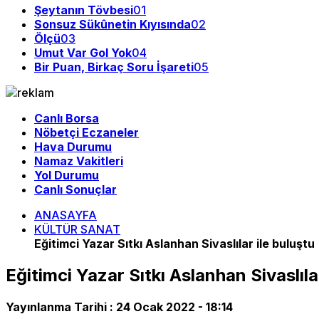
Şeytanın Tövbesi
01
Sonsuz Sükûnetin Kıyısında
02
Ölçü
03
Umut Var Gol Yok
04
Bir Puan, Birkaç Soru İşareti
05
Canlı Borsa
Nöbetçi Eczaneler
Hava Durumu
Namaz Vakitleri
Yol Durumu
Canlı Sonuçlar
ANASAYFA
KÜLTÜR SANAT
Eğitimci Yazar Sıtkı Aslanhan Sivaslılar ile buluştu
Eğitimci Yazar Sıtkı Aslanhan Sivaslıla
Yayınlanma Tarihi :
24 Ocak 2022 - 18:14