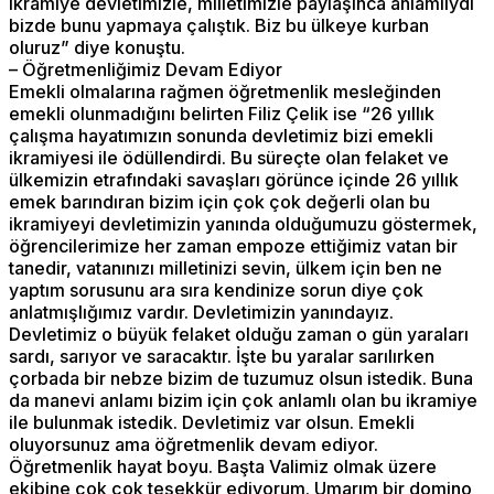
ikramiye devletimizle, milletimizle paylaşınca anlamlıydı
bizde bunu yapmaya çalıştık. Biz bu ülkeye kurban
oluruz” diye konuştu.
– Öğretmenliğimiz Devam Ediyor
Emekli olmalarına rağmen öğretmenlik mesleğinden
emekli olunmadığını belirten Filiz Çelik ise “26 yıllık
çalışma hayatımızın sonunda devletimiz bizi emekli
ikramiyesi ile ödüllendirdi. Bu süreçte olan felaket ve
ülkemizin etrafındaki savaşları görünce içinde 26 yıllık
emek barındıran bizim için çok çok değerli olan bu
ikramiyeyi devletimizin yanında olduğumuzu göstermek,
öğrencilerimize her zaman empoze ettiğimiz vatan bir
tanedir, vatanınızı milletinizi sevin, ülkem için ben ne
yaptım sorusunu ara sıra kendinize sorun diye çok
anlatmışlığımız vardır. Devletimizin yanındayız.
Devletimiz o büyük felaket olduğu zaman o gün yaraları
sardı, sarıyor ve saracaktır. İşte bu yaralar sarılırken
çorbada bir nebze bizim de tuzumuz olsun istedik. Buna
da manevi anlamı bizim için çok anlamlı olan bu ikramiye
ile bulunmak istedik. Devletimiz var olsun. Emekli
oluyorsunuz ama öğretmenlik devam ediyor.
Öğretmenlik hayat boyu. Başta Valimiz olmak üzere
ekibine çok çok teşekkür ediyorum. Umarım bir domino