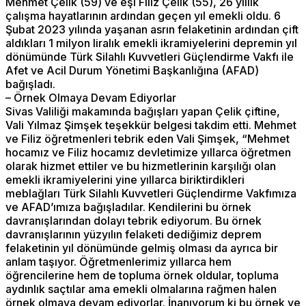
Mehmet Çelik (59) ve eşi Filiz Çelik (55), 26 yıllık
çalışma hayatlarının ardından geçen yıl emekli oldu. 6
Şubat 2023 yılında yaşanan asrın felaketinin ardından çift
aldıkları 1 milyon liralık emekli ikramiyelerini depremin yıl
dönümünde Türk Silahlı Kuvvetleri Güçlendirme Vakfı ile
Afet ve Acil Durum Yönetimi Başkanlığına (AFAD)
bağışladı.
– Örnek Olmaya Devam Ediyorlar
Sivas Valiliği makamında bağışları yapan Çelik çiftine,
Vali Yılmaz Şimşek teşekkür belgesi takdim etti. Mehmet
ve Filiz öğretmenleri tebrik eden Vali Şimşek, “Mehmet
hocamız ve Filiz hocamız devletimize yıllarca öğretmen
olarak hizmet ettiler ve bu hizmetlerinin karşılığı olan
emekli ikramiyelerini yine yıllarca biriktirdikleri
meblağları Türk Silahlı Kuvvetleri Güçlendirme Vakfımıza
ve AFAD’ımıza bağışladılar. Kendilerini bu örnek
davranışlarından dolayı tebrik ediyorum. Bu örnek
davranışlarının yüzyılın felaketi dediğimiz deprem
felaketinin yıl dönümünde gelmiş olması da ayrıca bir
anlam taşıyor. Öğretmenlerimiz yıllarca hem
öğrencilerine hem de topluma örnek oldular, topluma
aydınlık saçtılar ama emekli olmalarına rağmen halen
örnek olmaya devam ediyorlar. İnanıyorum ki bu örnek ve