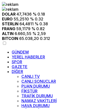
DOLAR
47,7436
% 0.18
EURO
55,2510
% 0.32
STERLIN
64,4811
% 0.38
FRANG
59,1179
% 0.82
ALTIN
6.660,55
% 2,59
BITCOIN
65.038,20
0.312
GÜNDEM
YEREL HABERLER
SPOR
GAZETE
DİĞER
CANLI TV
CANLI SONUÇLAR
PUAN DURUMU
FİKSTÜR
TRAFİK DURUMU
NAMAZ VAKİTLERİ
HAVA DURUMU