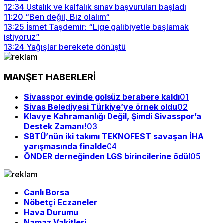
12:34
Ustalık ve kalfalık sınav başvuruları başladı
11:20
“Ben değil, Biz olalım“
13:25
İsmet Taşdemir: “Lige galibiyetle başlamak
istiyoruz”
13:24
Yağışlar berekete dönüştü
MANŞET HABERLERİ
Sivasspor evinde golsüz berabere kaldı
01
Sivas Belediyesi Türkiye’ye örnek oldu
02
Klavye Kahramanlığı Değil, Şimdi Sivasspor’a
Destek Zamanı!
03
SBTÜ’nün iki takımı TEKNOFEST savaşan İHA
yarışmasında finalde
04
ÖNDER derneğinden LGS birincilerine ödül
05
Canlı Borsa
Nöbetçi Eczaneler
Hava Durumu
Namaz Vakitleri