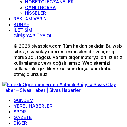
NÖBETÇİ ECZANELER
CANLI BORSA
HİSSELER
REKLAM VERİN
KÜNYE
İLETİŞİM
GİRİŞ YAP
ÜYE OL
© 2026 sivasolay.com Tüm hakları saklıdır. Bu web
sitesi, sivasolay.com’un resmi sitesidir ve içeriği,
marka adı, logosu ve tüm diğer materyalleri, izinsiz
kullanılamaz veya çoğaltılamaz. Web sitemizi
kullanarak, gizlilik ve kullanım koşullarını kabul
etmiş olursunuz.
GÜNDEM
YEREL HABERLER
SPOR
GAZETE
DİĞER