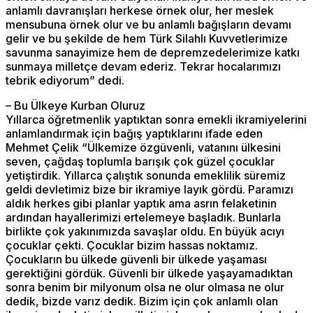
anlamlı davranışları herkese örnek olur, her meslek
mensubuna örnek olur ve bu anlamlı bağışların devamı
gelir ve bu şekilde de hem Türk Silahlı Kuvvetlerimize
savunma sanayimize hem de depremzedelerimize katkı
sunmaya milletçe devam ederiz. Tekrar hocalarımızı
tebrik ediyorum” dedi.
– Bu Ülkeye Kurban Oluruz
Yıllarca öğretmenlik yaptıktan sonra emekli ikramiyelerini
anlamlandırmak için bağış yaptıklarını ifade eden
Mehmet Çelik “Ülkemize özgüvenli, vatanını ülkesini
seven, çağdaş toplumla barışık çok güzel çocuklar
yetiştirdik. Yıllarca çalıştık sonunda emeklilik süremiz
geldi devletimiz bize bir ikramiye layık gördü. Paramızı
aldık herkes gibi planlar yaptık ama asrın felaketinin
ardından hayallerimizi ertelemeye başladık. Bunlarla
birlikte çok yakınımızda savaşlar oldu. En büyük acıyı
çocuklar çekti. Çocuklar bizim hassas noktamız.
Çocukların bu ülkede güvenli bir ülkede yaşaması
gerektiğini gördük. Güvenli bir ülkede yaşayamadıktan
sonra benim bir milyonum olsa ne olur olmasa ne olur
dedik, bizde varız dedik. Bizim için çok anlamlı olan