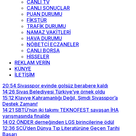
CANLI TV
CANLI SONUÇLAR
PUAN DURUMU
FİKSTÜR
TRAFİK DURUMU
NAMAZ VAKİTLERİ
HAVA DURUMU
NÖBETÇİ ECZANELER
CANLI BORSA
HİSSELER
REKLAM VERİN
KÜNYE
İLETİŞİM
20:54
Sivasspor evinde golsüz berabere kaldı
14:26
Sivas Belediyesi Türkiye’ye örnek oldu
15:12
Klavye Kahramanlığı Değil, Şimdi Sivasspor’a
Destek Zamanı!
14:21
SBTÜ’nün iki takımı TEKNOFEST savaşan İHA
yarışmasında finalde
14:02
ÖNDER derneğinden LGS birincilerine ödül
12:36
SCÜ’den Dünya Tıp Literatürüne Geçen Tarihi
Başarı