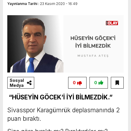
Yayınlanma Tarihi :
23 Kasım 2020 - 16:49
istiyoruz”
Sosyal
0
0
Medya
“HÜSEYİN GÖCEK’İ İYİ BİLMEZDİK.”
Sivasspor Karagümrük deplasmanında 2
puan bıraktı.