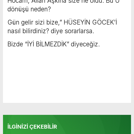
Hocam, Allah Aşkına size ne oldu. Bu U
dönüşü neden?
Gün gelir sizi bize,” HÜSEYİN GÖCEK’İ
nasıl bilirdiniz? diye sorarlarsa.
Bizde “İYİ BİLMEZDİK” diyeceğiz.
İLGİNİZİ ÇEKEBİLİR