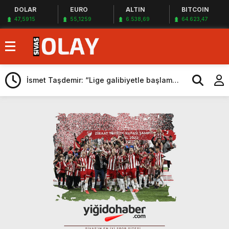
DOLAR
EURO
ALTIN
BITCOIN
47,5915
55,1259
6.538,69
64.623,47
Yeni bir sezon yeni bir umut demek
İsmet Taşdemir: “Lige galibiyetle başlamak
istiyoruz”
Yağışlar berekete dönüştü
Yangın Gerçeği ve İtfaiyenin Geleceği
220 Kombine
Yönetim bunu neden yapmaz?
Dükkanını yanında taşıyor, kapı kapı
gezerek araba yıkıyor
Elif Gibi Dik, Vav Gibi Mütevazı Olmak
Kapalı Kutu Bir Sivasspor
Tahta
Yeni bir sezon yeni bir umut demek