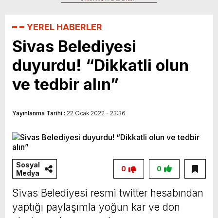
İsmet Taşdemir: “Lige galibiyetle başlamak
YEREL HABERLER
istiyoruz”
Sivas Belediyesi
duyurdu! “Dikkatli olun
ve tedbir alın”
Yayınlanma Tarihi :
22 Ocak 2022 - 23:36
Sosyal
0
0
Medya
Sivas Belediyesi resmi twitter hesabından
yaptığı paylaşımla yoğun kar ve don