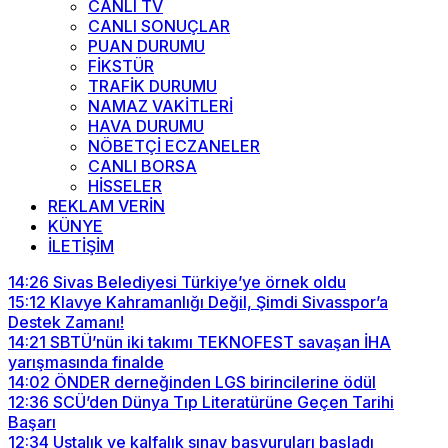
CANLI TV
CANLI SONUÇLAR
PUAN DURUMU
FİKSTÜR
TRAFİK DURUMU
NAMAZ VAKİTLERİ
HAVA DURUMU
NÖBETÇİ ECZANELER
CANLI BORSA
HİSSELER
REKLAM VERİN
KÜNYE
İLETİŞİM
14:26
Sivas Belediyesi Türkiye’ye örnek oldu
15:12
Klavye Kahramanlığı Değil, Şimdi Sivasspor’a
Destek Zamanı!
14:21
SBTÜ’nün iki takımı TEKNOFEST savaşan İHA
yarışmasında finalde
14:02
ÖNDER derneğinden LGS birincilerine ödül
12:36
SCÜ’den Dünya Tıp Literatürüne Geçen Tarihi
Başarı
12:34
Ustalık ve kalfalık sınav başvuruları başladı