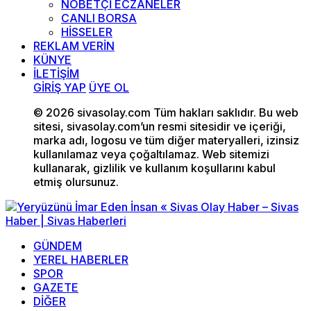
NÖBETÇİ ECZANELER
CANLI BORSA
HİSSELER
REKLAM VERİN
KÜNYE
İLETİŞİM
GİRİŞ YAP
ÜYE OL
© 2026 sivasolay.com Tüm hakları saklıdır. Bu web
sitesi, sivasolay.com’un resmi sitesidir ve içeriği,
marka adı, logosu ve tüm diğer materyalleri, izinsiz
kullanılamaz veya çoğaltılamaz. Web sitemizi
kullanarak, gizlilik ve kullanım koşullarını kabul
etmiş olursunuz.
GÜNDEM
YEREL HABERLER
SPOR
GAZETE
DİĞER