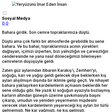
Sosyal Medya
0
0
Bahara girdik. Son cemre topraklarımıza düştü.
Düştü ama çok farklı bir atmosferde girebildik bu sene
bahara. Ve bu bahar, topraklarımıza acının yürekleri
dağlayan, içimizi ürperten, bizi yalnızlığın ve çaresizliğin
cenderesinde ne yana nasıl döneceğimizi bilemeyen
cemrelerin düşüşüyle geldi.
Zaten güz aylarından itibaren Karakış’ı, Zemheri’yi,
soğuğu, karı ve yağışı geldi gelecek diye beklerken kış
ayları alışılmışın dışında bir iklimle gelip geçti. Ve nihayet
bahara yaklaşırken kardelenlerin açmasını beklerdik her
sene olduğu gibi. Ne yazık ki soğuğun ayazıyla buzlaşmış
karların altından güneşin üzerine şavkımasıyla başını
çıkarıp, umudun ve yeniden yeşermenin müjdesini
verecek olan kardelenlerin yeşereceği kış ayları bir türlü
gelmemişti. Ne kar yağmıştı, ne kış gelmişti.