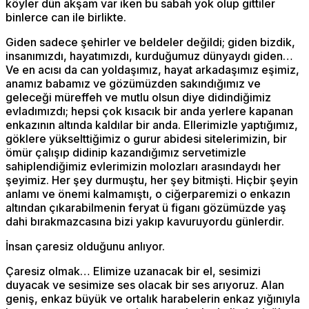
köyler dün akşam var iken bu sabah yok olup gittiler
binlerce can ile birlikte.
Giden sadece şehirler ve beldeler değildi; giden bizdik,
insanımızdı, hayatımızdı, kurduğumuz dünyaydı giden…
Ve en acısı da can yoldaşımız, hayat arkadaşımız eşimiz,
anamız babamız ve gözümüzden sakındığımız ve
geleceği müreffeh ve mutlu olsun diye didindiğimiz
evladımızdı; hepsi çok kısacık bir anda yerlere kapanan
enkazının altında kaldılar bir anda. Ellerimizle yaptığımız,
göklere yükselttiğimiz o gurur abidesi sitelerimizin, bir
ömür çalışıp didinip kazandığımız servetimizle
sahiplendiğimiz evlerimizin molozları arasındaydı her
şeyimiz. Her şey durmuştu, her şey bitmişti. Hiçbir şeyin
anlamı ve önemi kalmamıştı, o ciğerparemizi o enkazın
altından çıkarabilmenin feryat ü figanı gözümüzde yaş
dahi bırakmazcasına bizi yakıp kavuruyordu günlerdir.
İnsan çaresiz olduğunu anlıyor.
Çaresiz olmak… Elimize uzanacak bir el, sesimizi
duyacak ve sesimize ses olacak bir ses arıyoruz. Alan
geniş, enkaz büyük ve ortalık harabelerin enkaz yığınıyla