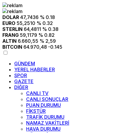
DOLAR
47,7436
% 0.18
EURO
55,2510
% 0.32
STERLIN
64,4811
% 0.38
FRANG
59,1179
% 0.82
ALTIN
6.660,55
% 2,59
BITCOIN
64.970,48
-0.145
GÜNDEM
YEREL HABERLER
SPOR
GAZETE
DİĞER
CANLI TV
CANLI SONUÇLAR
PUAN DURUMU
FİKSTÜR
TRAFİK DURUMU
NAMAZ VAKİTLERİ
HAVA DURUMU