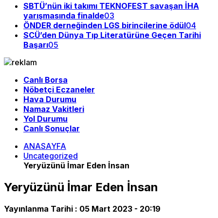
SBTÜ’nün iki takımı TEKNOFEST savaşan İHA
yarışmasında finalde
03
ÖNDER derneğinden LGS birincilerine ödül
04
SCÜ’den Dünya Tıp Literatürüne Geçen Tarihi
Başarı
05
Canlı Borsa
Nöbetçi Eczaneler
Hava Durumu
Namaz Vakitleri
Yol Durumu
Canlı Sonuçlar
ANASAYFA
Uncategorized
Yeryüzünü İmar Eden İnsan
Yeryüzünü İmar Eden İnsan
Yayınlanma Tarihi :
05 Mart 2023 - 20:19