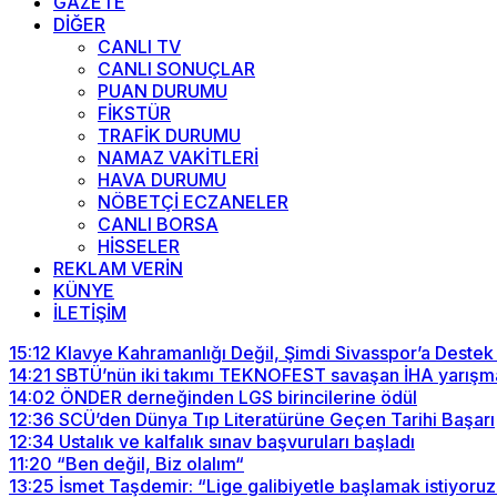
GAZETE
DİĞER
CANLI TV
CANLI SONUÇLAR
PUAN DURUMU
FİKSTÜR
TRAFİK DURUMU
NAMAZ VAKİTLERİ
HAVA DURUMU
NÖBETÇİ ECZANELER
CANLI BORSA
HİSSELER
REKLAM VERİN
KÜNYE
İLETİŞİM
15:12
Klavye Kahramanlığı Değil, Şimdi Sivasspor’a Destek
14:21
SBTÜ’nün iki takımı TEKNOFEST savaşan İHA yarışma
14:02
ÖNDER derneğinden LGS birincilerine ödül
12:36
SCÜ’den Dünya Tıp Literatürüne Geçen Tarihi Başarı
12:34
Ustalık ve kalfalık sınav başvuruları başladı
11:20
“Ben değil, Biz olalım“
13:25
İsmet Taşdemir: “Lige galibiyetle başlamak istiyoruz