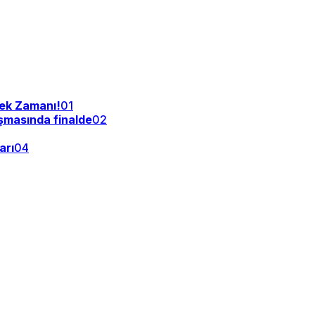
tek Zamanı!
01
şmasında finalde
02
arı
04