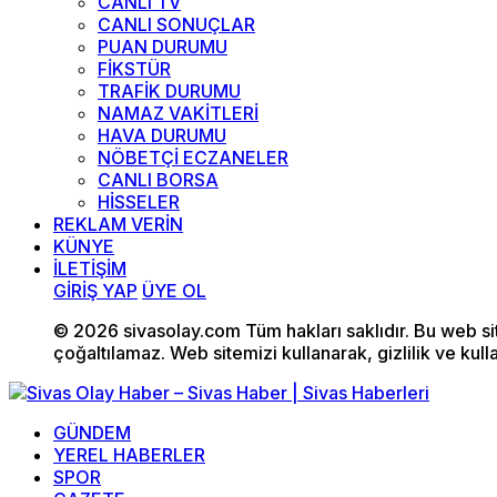
CANLI TV
CANLI SONUÇLAR
PUAN DURUMU
FİKSTÜR
TRAFİK DURUMU
NAMAZ VAKİTLERİ
HAVA DURUMU
NÖBETÇİ ECZANELER
CANLI BORSA
HİSSELER
REKLAM VERİN
KÜNYE
İLETİŞİM
GİRİŞ YAP
ÜYE OL
© 2026 sivasolay.com Tüm hakları saklıdır. Bu web site
çoğaltılamaz. Web sitemizi kullanarak, gizlilik ve kull
GÜNDEM
YEREL HABERLER
SPOR