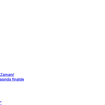
 Zamanı!
sında finalde
”