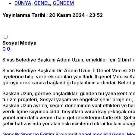
DÜNYA
,
GENEL
,
GÜNDEM
Yayınlanma Tarihi :
20 Kasım 2024 - 23:52
Sosyal Medya
0
0
Sivas Belediye Başkanı Adem Uzun, emekliler için 2 bin li
Sivas Belediye Başkanı Dr. Adem Uzun, İl Genel Meclisi 202
üyelerine bilgi vererek soruları yanıtladı. İl genel Meclis
görüşülerek karara bağlandığı toplantının ardından Belediy
Başkan Uzun, göreve başladıkları günden bu yana kent merkez
turizm projeleri, Sosyal yaşam ve engelsiz şehir projeleri, 
Başkan Uzun ayrıca, seçim döneminde vaat ettikleri ve halk
verdi. İçme suyunda ciddi boyutlara varan kayıp-kaçak oran
yönetimini daha verimli hale getireceklerini ifade etti. Şe
şehir hafızasında yer alan eski isimlerin tekrar kullanılacağı
Gençlik Spor ve Eğitim Projeleri
il genel meclisi
İl Genel Me