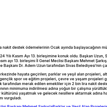
ra nakit destek ödemelerinin Ocak ayında başlayacağının müj
4 Yılı Kasım Ayı 13. birleşimine konuk oldu. Başkan Uzun, Si
i Kasım ayı 13. birleşimi İl Genel Meclisi Başkanı Mehmet Şar
e Başkanı Dr. Adem Uzun tarafından Sivas Belediyesi’nin çalı
inde hayata geçirilen; parklar ve yeşil alan projeleri, altyap
gençlik spor ve eğitim projeleri, çevre ve yaşam projeleri gib
 tarafından merak edilen emekliler için 2 bin lira nakit de
ının minimuma indirilmesi adına yoğun bir çalışma yürüttükl
hir kültürünü yaşatmak ve gelecek nesillere aktarmak adına h
nı vurguladı.
clisi Başkanı Mehmet Şarkışla
Parklar ve Yeşil Alan Projeleri