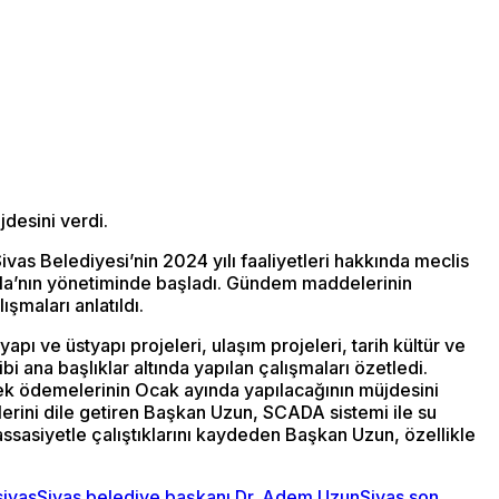
desini verdi.
vas Belediyesi’nin 2024 yılı faaliyetleri hakkında meclis
kışla’nın yönetiminde başladı. Gündem maddelerinin
şmaları anlatıldı.
ı ve üstyapı projeleri, ulaşım projeleri, tarih kültür ve
i ana başlıklar altında yapılan çalışmaları özetledi.
stek ödemelerinin Ocak ayında yapılacağının müjdesini
erini dile getiren Başkan Uzun, SCADA sistemi ile su
assasiyetle çalıştıklarını kaydeden Başkan Uzun, özellikle
sivas
Sivas belediye başkanı Dr. Adem Uzun
Sivas son