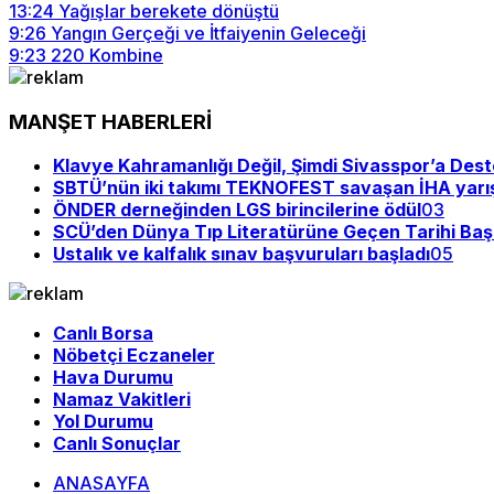
13:24
Yağışlar berekete dönüştü
9:26
Yangın Gerçeği ve İtfaiyenin Geleceği
9:23
220 Kombine
MANŞET HABERLERİ
Klavye Kahramanlığı Değil, Şimdi Sivasspor’a Des
SBTÜ’nün iki takımı TEKNOFEST savaşan İHA yarı
ÖNDER derneğinden LGS birincilerine ödül
03
SCÜ’den Dünya Tıp Literatürüne Geçen Tarihi Baş
Ustalık ve kalfalık sınav başvuruları başladı
05
Canlı Borsa
Nöbetçi Eczaneler
Hava Durumu
Namaz Vakitleri
Yol Durumu
Canlı Sonuçlar
ANASAYFA