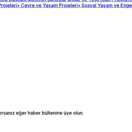
Projeleri
• Çevre ve Yaşam Projeleri
• Sosyal Yaşam ve Engels
orsanız eğer haber bültenine üye olun.