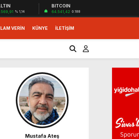
LTIN
BITCOIN
.569,91
64.541,42
% 1,14
0.188
LAM VERİN
KÜNYE
İLETİŞİM
Mustafa Ateş