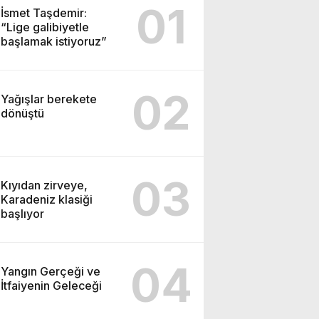
01
İsmet Taşdemir:
“Lige galibiyetle
başlamak istiyoruz”
02
Yağışlar berekete
dönüştü
03
Kıyıdan zirveye,
Karadeniz klasiği
başlıyor
04
Yangın Gerçeği ve
İtfaiyenin Geleceği