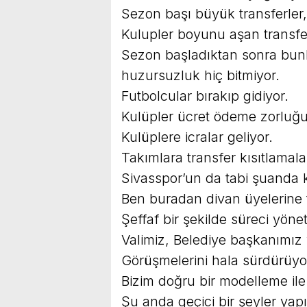
Sezon başı büyük transferler
Kulupler boyunu aşan transfer
Sezon başladıktan sonra bunl
huzursuzluk hiç bitmiyor.
Futbolcular bırakıp gidiyor.
Kulüpler ücret ödeme zorluğ
Kulüplere icralar geliyor.
Takımlara transfer kısıtlamalar
Sivasspor’un da tabi şuanda k
Ben buradan divan üyelerine
Şeffaf bir şekilde süreci yönet
Valimiz, Belediye başkanımız 
Görüşmelerini hala sürdürüyor
Bizim doğru bir modelleme ile 
Şu anda geçici bir şeyler yapı