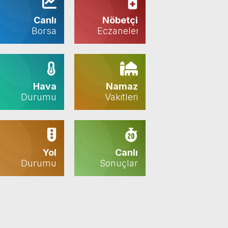
Canlı
Nöbetçi
Borsa
Eczaneler
Hava
Namaz
Durumu
Vakitleri
Yol
Canlı
Durumu
Sonuçlar