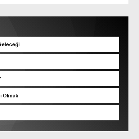
Geleceği
?
zı Olmak