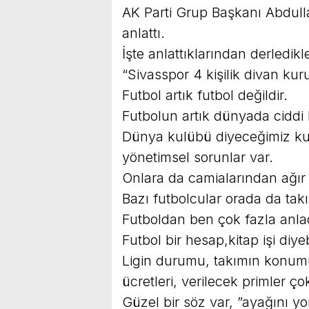
AK Parti Grup Başkanı Abdulla
anlattı.
İşte anlattıklarından derledikl
“Sivasspor 4 kişilik divan kur
Futbol artık futbol değildir.
Futbolun artık dünyada ciddi bi
Dünya kulübü diyeceğimiz ku
yönetimsel sorunlar var.
Onlara da camialarından ağır el
Bazı futbolcular orada da takı
Futboldan ben çok fazla anla
Futbol bir hesap,kitap işi diyeb
Ligin durumu, takımın konumu, 
ücretleri, verilecek primler ço
Güzel bir söz var, ”ayağını y