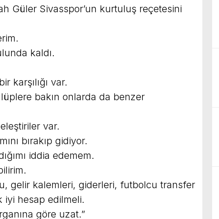
h Güler Sivasspor’un kurtuluş reçetesini
erim.
ulunda kaldı.
r karşılığı var.
lüplere bakın onlarda da benzer
eştiriler var.
mını bırakıp gidiyor.
dığımı iddia edemem.
ilirim.
gelir kalemleri, giderleri, futbolcu transfer
k iyi hesap edilmeli.
organına göre uzat.”