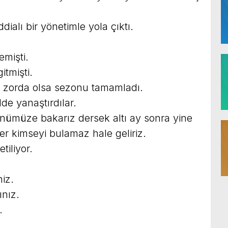
ialı bir yönetimle yola çıktı.
emişti.
itmişti.
r zorda olsa sezonu tamamladı.
lde yanaştırdılar.
önümüze bakarız dersek altı ay sonra yine
er kimseyi bulamaz hale geliriz.
tiliyor.
niz.
ınız.
.