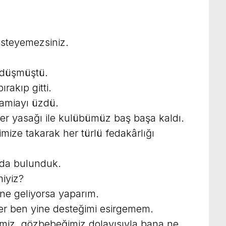
isteyemezsiniz.
 düşmüştü.
rakıp gitti.
camiayı üzdü.
er yasağı ile kulübümüz baş başa kaldı.
imize takarak her türlü fedakârlığı
nda bulunduk.
miyiz?
ne geliyorsa yaparım.
er ben yine desteğimi esirgemem.
miz, gözbebeğimiz dolayısıyla bana ne