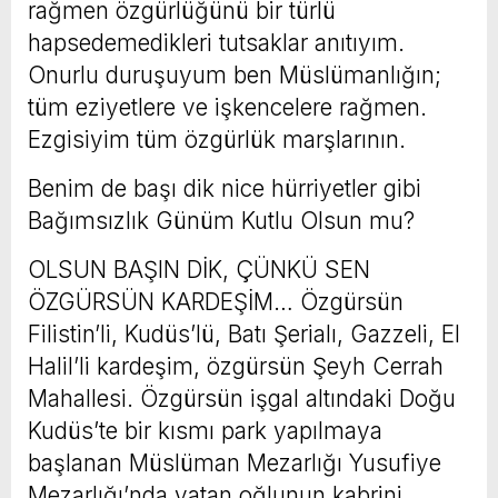
rağmen özgürlüğünü bir türlü
hapsedemedikleri tutsaklar anıtıyım.
Onurlu duruşuyum ben Müslümanlığın;
tüm eziyetlere ve işkencelere rağmen.
Ezgisiyim tüm özgürlük marşlarının.
Benim de başı dik nice hürriyetler gibi
Bağımsızlık Günüm Kutlu Olsun mu?
OLSUN BAŞIN DİK, ÇÜNKÜ SEN
ÖZGÜRSÜN KARDEŞİM… Özgürsün
Filistin’li, Kudüs’lü, Batı Şerialı, Gazzeli, El
Halil’li kardeşim, özgürsün Şeyh Cerrah
Mahallesi. Özgürsün işgal altındaki Doğu
Kudüs’te bir kısmı park yapılmaya
başlanan Müslüman Mezarlığı Yusufiye
Mezarlığı’nda yatan oğlunun kabrini