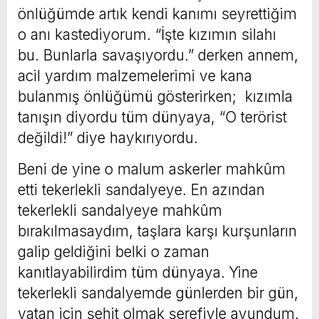
önlüğümde artık kendi kanımı seyrettiğim
o anı kastediyorum. “İşte kızımın silahı
bu. Bunlarla savaşıyordu.” derken annem,
acil yardım malzemelerimi ve kana
bulanmış önlüğümü gösterirken; kızımla
tanışın diyordu tüm dünyaya, “O terörist
değildi!” diye haykırıyordu.
Beni de yine o malum askerler mahkûm
etti tekerlekli sandalyeye. En azından
tekerlekli sandalyeye mahkûm
bırakılmasaydım, taşlara karşı kurşunların
galip geldiğini belki o zaman
kanıtlayabilirdim tüm dünyaya. Yine
tekerlekli sandalyemde günlerden bir gün,
vatan için şehit olmak şerefiyle avundum.