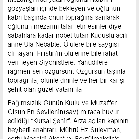
gözyaşları içinde bekleyen ve oğlunun
kabri başında onun toprağına sarılarak
oğlunun mezarını talan etmesinler diye
sabahlara kadar nöbet tutan Kudüslü acılı
anne Ula Nebabte. Ölülere bile saygısı
olmayan, Filistin’in ölülerine bile rahat
vermeyen Siyonistlere, Yahudilere
rağmen sen özgürsün. Özgürsün taşınla
toprağınla; ölünle dirinle ve her bir karışı
şehit olan güzel vatanınla.
Bağımsızlık Günün Kutlu ve Muzaffer
Olsun En Sevilenin(sav) miraca buyur
edildiği “Kutsal Şehir”. Arza açılan kapının
heybetli anahtarı. Mührü Hz Süleyman,
şerhi Mescidi Aksa’ya; Beytülmakdis’e