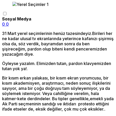
Sosyal Medya
0
0
31 Mart yerel seçimlerinin henüz tazesindeyiz.Birileri her
ne kadar ulusal tv ekranlarında yeterince kafanızı şişirmiş
olsa da, söz verdik, bayramdan sonra da ben
şişireceğim, pardon olup biteni kendi penceremizden
yazacağım diye.
Öyleyse yazalım. Elimizden tutan, pardon klavyemizden
tutan yok ya!.
Bir kısım erkan yalakası, bir kısım ekran yorumcusu, bir
kısım akademisyen, araştırmacı, neden sonuç ilişkilerini
sayıyor, ama bir çoğu doğruyu tam söyleyemiyor, ya da
söylemek istemiyor. Veya cahilliğine verelim, hala
katmer-kete derdindeler. Bu tipler genellikle,emekli yada
Ak Parti seçmeninin sandığı ve iktidarı protesto ettiğini
ifade etseler de, eksik değiller, çok mu çok eksikler..