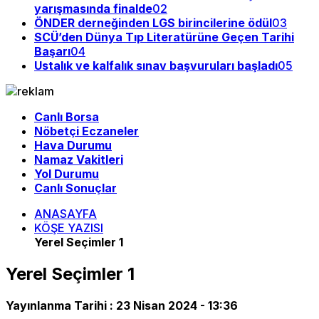
yarışmasında finalde
02
ÖNDER derneğinden LGS birincilerine ödül
03
SCÜ’den Dünya Tıp Literatürüne Geçen Tarihi
Başarı
04
Ustalık ve kalfalık sınav başvuruları başladı
05
Canlı Borsa
Nöbetçi Eczaneler
Hava Durumu
Namaz Vakitleri
Yol Durumu
Canlı Sonuçlar
ANASAYFA
KÖŞE YAZISI
Yerel Seçimler 1
Yerel Seçimler 1
Yayınlanma Tarihi :
23 Nisan 2024 - 13:36