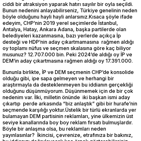
ciddi bir atraksiyon yaparak hatırı sayılır bir oyla seçildi.
Bunun nedenini anlayabilirseniz, Türkiye genelinin neden
böyle olduğunu hayli hayli anlarsınız.Kısaca şöyle ifade
edeyim, CHP’nin 2019 yerel seçimlerde İstanbul,
Antalya, Hatay, Ankara Adana, başka partilerde olan
belediyeleri kazanmasına, bazı yerlerde açıkça İp
desteği ve HDP’nin aday çıkartmamasına rağmen aldığı
oy toplamı nüfus ve seçmen skalasına göre kaç biliyor
musunuz? 12.707.000 bin. Peki 2024’de aldığı oy İP ve
DEM’in aday çıkartmasına rağmen aldığı oy 17.391.000.
Bununla birlikte, İP ve DEM seçmenin CHP’de konsolide
olduğu gibi, ipe sapa gelmeyen ve herhangi bir
araştırmayla da desteklenmeyen bu iddianın gerçekliği
olduğunu düşünmüyorum. Düşünmemek için de bir çok
nedenim var. İlki, milletin önünde iki başkan ismi aday
çıkartıp perde arkasında “biz anlaştık” gibi bir hurafe’nin
seçmende karşılığı yoktur.Üstelik bir türlü ekranlarda yer
bulamayan DEM partisinin reklamları, yine ülkemizin üst
seviye kanallarında boy boy reklam fırsatı bulmuşlardır.
Böyle bir anlaşma olsa, bu reklamları neden
yayınlasınlar? İkincisi, çevrenize, etrafınıza bir bakınız,