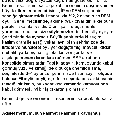
bu iddianızı doğrulayacak kaç örnek gösterebilirsiniz.
Benim tespitlerim, sandığa katılım oranının düşmesinin en
büyük etkenlerinden birisinin, İP ve DEM seçmeninin
sandığa gitmemesidir. İstanbul’da %2,2 civarı olan DEM
oyu İl Genel meclisinde, aksine %1.7 civarıdır, İP’de buna
paralel rakamlar vardır. O anlı şanlı eleştirmenler
yorumcular bunları size söylemezler de, ben söyleyeyim.
Şehrimizde de aynısıdır. Büyük şehirlerde ki seçim
katılım oranı ile aşağı yukarı aynı olan şehrimizde de,
iktidar ve muhalefet oyu yer değiştirmiş, mevcut iktidar
muhalifi yada pişmanlığı olanlar, zor şartlar ve
alışılagelmeyen durumlara rağmen, BBP etrafında
konsolide olmuşlardır. Tabi ki adayın, kamuoyunda kabul
görmüş yüzü ve kimliği de oldukça önemlidir ama,
seçimlerde 3-4 ay önce, şehrimizde hatırı sayılır ölçüde
bulunan Elbeyli(İlbeyli) eşrafının dışında pek az kimsenin
tanıdığı bir ismin, bu kadar kısa zamanda kamuoyunda
kabul görmesi , iyi bir iş çıkartmış olmasıdır.
Benim diğer ve en önemli tespitlerimi soracak olursanız
eğer
Adalet mefhumunun Rahmet’i Rahman’a kavuşmuş