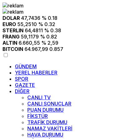
DOLAR
47,7436
% 0.18
EURO
55,2510
% 0.32
STERLIN
64,4811
% 0.38
FRANG
59,1179
% 0.82
ALTIN
6.660,55
% 2,59
BITCOIN
64.967,99
0.857
GÜNDEM
YEREL HABERLER
SPOR
GAZETE
DİĞER
CANLI TV
CANLI SONUÇLAR
PUAN DURUMU
FİKSTÜR
TRAFİK DURUMU
NAMAZ VAKİTLERİ
HAVA DURUMU