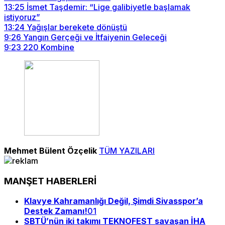
13:25
İsmet Taşdemir: “Lige galibiyetle başlamak
istiyoruz”
13:24
Yağışlar berekete dönüştü
9:26
Yangın Gerçeği ve İtfaiyenin Geleceği
9:23
220 Kombine
Mehmet Bülent Özçelik
TÜM YAZILARI
MANŞET HABERLERİ
Klavye Kahramanlığı Değil, Şimdi Sivasspor’a
Destek Zamanı!
01
SBTÜ’nün iki takımı TEKNOFEST savaşan İHA