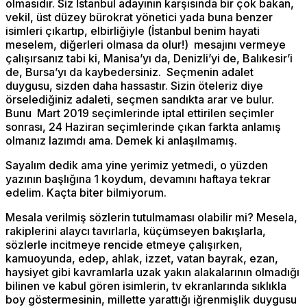
olmasıdır. Siz İstanbul adayının karşısında bir çok bakan,
vekil, üst düzey bürokrat yönetici yada buna benzer
isimleri çıkartıp, elbirliğiyle (İstanbul benim hayati
meselem, diğerleri olmasa da olur!) mesajını vermeye
çalışırsanız tabi ki, Manisa’yı da, Denizli’yi de, Balıkesir’i
de, Bursa’yı da kaybedersiniz. Seçmenin adalet
duygusu, sizden daha hassastır. Sizin öteleriz diye
örselediğiniz adaleti, seçmen sandıkta arar ve bulur.
Bunu Mart 2019 seçimlerinde iptal ettirilen seçimler
sonrası, 24 Haziran seçimlerinde çıkan farkta anlamış
olmanız lazımdı ama. Demek ki anlaşılmamış.
Sayalım dedik ama yine yerimiz yetmedi, o yüzden
yazının başlığına 1 koydum, devamını haftaya tekrar
edelim. Kaçta biter bilmiyorum.
Mesala verilmiş sözlerin tutulmaması olabilir mi? Mesela,
rakiplerini alaycı tavırlarla, küçümseyen bakışlarla,
sözlerle incitmeye rencide etmeye çalışırken,
kamuoyunda, edep, ahlak, izzet, vatan bayrak, ezan,
haysiyet gibi kavramlarla uzak yakın alakalarının olmadığı
bilinen ve kabul gören isimlerin, tv ekranlarında sıklıkla
boy göstermesinin, millette yarattığı iğrenmişlik duygusu