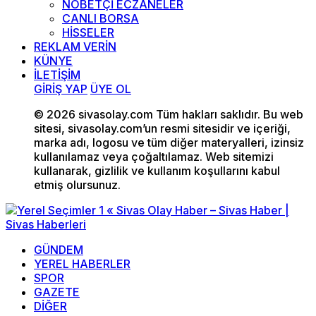
NÖBETÇİ ECZANELER
CANLI BORSA
HİSSELER
REKLAM VERİN
KÜNYE
İLETİŞİM
GİRİŞ YAP
ÜYE OL
© 2026 sivasolay.com Tüm hakları saklıdır. Bu web
sitesi, sivasolay.com’un resmi sitesidir ve içeriği,
marka adı, logosu ve tüm diğer materyalleri, izinsiz
kullanılamaz veya çoğaltılamaz. Web sitemizi
kullanarak, gizlilik ve kullanım koşullarını kabul
etmiş olursunuz.
GÜNDEM
YEREL HABERLER
SPOR
GAZETE
DİĞER