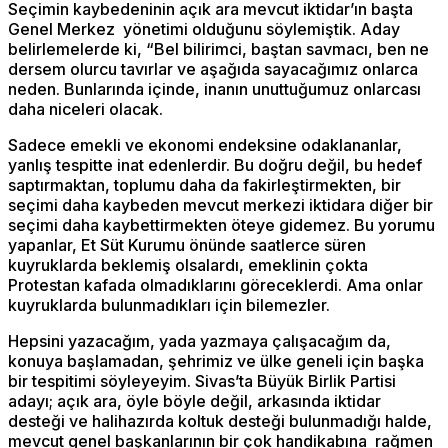
Seçimin kaybedeninin açık ara mevcut iktidar’ın başta
Genel Merkez yönetimi olduğunu söylemiştik. Aday
belirlemelerde ki, “Bel bilirimci, baştan savmacı, ben ne
dersem olurcu tavırlar ve aşağıda sayacağımız onlarca
neden. Bunlarında içinde, inanın unuttuğumuz onlarcası
daha niceleri olacak.
Sadece emekli ve ekonomi endeksine odaklananlar,
yanlış tespitte inat edenlerdir. Bu doğru değil, bu hedef
saptırmaktan, toplumu daha da fakirleştirmekten, bir
seçimi daha kaybeden mevcut merkezi iktidara diğer bir
seçimi daha kaybettirmekten öteye gidemez. Bu yorumu
yapanlar, Et Süt Kurumu önünde saatlerce süren
kuyruklarda beklemiş olsalardı, emeklinin çokta
Protestan kafada olmadıklarını göreceklerdi. Ama onlar
kuyruklarda bulunmadıkları için bilemezler.
Hepsini yazacağım, yada yazmaya çalışacağım da,
konuya başlamadan, şehrimiz ve ülke geneli için başka
bir tespitimi söyleyeyim. Sivas’ta Büyük Birlik Partisi
adayı; açık ara, öyle böyle değil, arkasında iktidar
desteği ve halihazırda koltuk desteği bulunmadığı halde,
mevcut genel başkanlarının bir çok handikabına rağmen