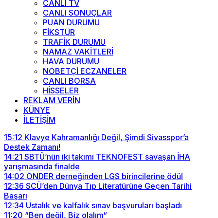
CANLI TV
CANLI SONUÇLAR
PUAN DURUMU
FİKSTÜR
TRAFİK DURUMU
NAMAZ VAKİTLERİ
HAVA DURUMU
NÖBETÇİ ECZANELER
CANLI BORSA
HİSSELER
REKLAM VERİN
KÜNYE
İLETİŞİM
15:12
Klavye Kahramanlığı Değil, Şimdi Sivasspor’a
Destek Zamanı!
14:21
SBTÜ’nün iki takımı TEKNOFEST savaşan İHA
yarışmasında finalde
14:02
ÖNDER derneğinden LGS birincilerine ödül
12:36
SCÜ’den Dünya Tıp Literatürüne Geçen Tarihi
Başarı
12:34
Ustalık ve kalfalık sınav başvuruları başladı
11:20
“Ben değil, Biz olalım“