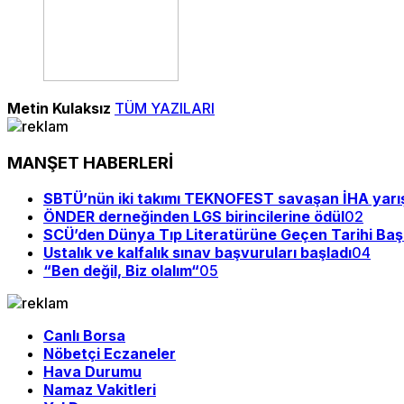
Metin Kulaksız
TÜM YAZILARI
MANŞET HABERLERİ
SBTÜ’nün iki takımı TEKNOFEST savaşan İHA yarı
ÖNDER derneğinden LGS birincilerine ödül
02
SCÜ’den Dünya Tıp Literatürüne Geçen Tarihi Baş
Ustalık ve kalfalık sınav başvuruları başladı
04
“Ben değil, Biz olalım“
05
Canlı Borsa
Nöbetçi Eczaneler
Hava Durumu
Namaz Vakitleri