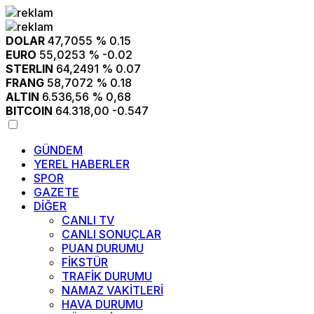
DOLAR
47,7055
% 0.15
EURO
55,0253
% -0.02
STERLIN
64,2491
% 0.07
FRANG
58,7072
% 0.18
ALTIN
6.536,56
% 0,68
BITCOIN
64.318,00
-0.547
GÜNDEM
YEREL HABERLER
SPOR
GAZETE
DİĞER
CANLI TV
CANLI SONUÇLAR
PUAN DURUMU
FİKSTÜR
TRAFİK DURUMU
NAMAZ VAKİTLERİ
HAVA DURUMU