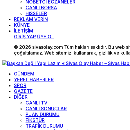
NÖBETÇİ ECZANELER
CANLI BORSA
HİSSELER
REKLAM VERİN
KÜNYE
İLETİŞİM
GİRİŞ YAP
ÜYE OL
© 2026 sivasolay.com Tüm hakları saklıdır. Bu web site
çoğaltılamaz. Web sitemizi kullanarak, gizlilik ve kull
GÜNDEM
YEREL HABERLER
SPOR
GAZETE
DİĞER
CANLI TV
CANLI SONUÇLAR
PUAN DURUMU
FİKSTÜR
TRAFİK DURUMU