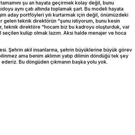
n tamamını şu an hayata geçirmek kolay değil, bunu
doyu aynı çatı altında toplamak şart. Bu modeli hayata
m aday portföyleri yılı kurtarmak için değil, önümüzdeki
er gelen teknik direktörün “şunu istiyorum, bunu kesin
rir, teknik direktöre “hocam biz bu kadroyu oluşturduk, var
il seçilen kulüp olmak lazım. Aksi halde menajer ve hoca
esi. Şehrin akil insanlarına, şehrin büyüklerine büyük görev
bilinmez ama benim aklımın yatıp dilimin döndüğü tek şey
m ederiz. Bu döngüden çıkmanın başka yolu yok.