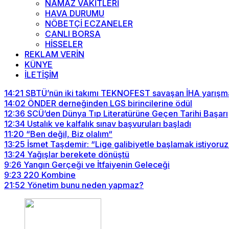
NAMAZ VAKİTLERİ
HAVA DURUMU
NÖBETÇİ ECZANELER
CANLI BORSA
HİSSELER
REKLAM VERİN
KÜNYE
İLETİŞİM
14:21
SBTÜ’nün iki takımı TEKNOFEST savaşan İHA yarışma
14:02
ÖNDER derneğinden LGS birincilerine ödül
12:36
SCÜ’den Dünya Tıp Literatürüne Geçen Tarihi Başarı
12:34
Ustalık ve kalfalık sınav başvuruları başladı
11:20
“Ben değil, Biz olalım“
13:25
İsmet Taşdemir: “Lige galibiyetle başlamak istiyoruz
13:24
Yağışlar berekete dönüştü
9:26
Yangın Gerçeği ve İtfaiyenin Geleceği
9:23
220 Kombine
21:52
Yönetim bunu neden yapmaz?