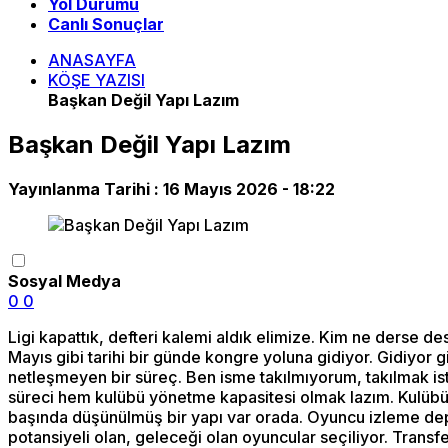
Yol Durumu
Canlı Sonuçlar
ANASAYFA
KÖŞE YAZISI
Başkan Değil Yapı Lazım
Başkan Değil Yapı Lazım
Yayınlanma Tarihi :
16 Mayıs 2026 - 18:22
Sosyal Medya
0
0
Ligi kapattık, defteri kalemi aldık elimize. Kim ne derse d
Mayıs gibi tarihi bir günde kongre yoluna gidiyor. Gidiyor 
netleşmeyen bir süreç. Ben isme takılmıyorum, takılmak i
süreci hem kulübü yönetme kapasitesi olmak lazım. Kulübü
başında düşünülmüş bir yapı var orada. Oyuncu izleme depa
potansiyeli olan, geleceği olan oyuncular seçiliyor. Tra