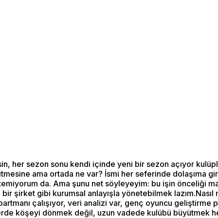
esin, her sezon sonu kendi içinde yeni bir sezon açıyor kulüp
gitmesine ama ortada ne var? İsmi her seferinde dolaşıma gir
stemiyorum da. Ama şunu net söyleyeyim: bu işin önceliği 
 bir şirket gibi kurumsal anlayışla yönetebilmek lazım.Nas
rtmanı çalışıyor, veri analizi var, genç oyuncu geliştirme
nsferde köşeyi dönmek değil, uzun vadede kulübü büyütmek h