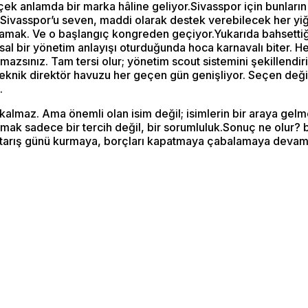
çek anlamda bir marka hâline geliyor.Sivasspor için bunları
ivasspor’u seven, maddi olarak destek verebilecek her yiği
lamak. Ve o başlangıç kongreden geçiyor.Yukarıda bahsettiği
sal bir yönetim anlayışı oturduğunda hoca karnavalı biter. H
lmazsınız. Tam tersi olur; yönetim scout sistemini şekillendi
 teknik direktör havuzu her geçen gün genişliyor. Seçen değ
.
kalmaz. Ama önemli olan isim değil; isimlerin bir araya gelm
mak sadece bir tercih değil, bir sorumluluk.Sonuç ne olur? 
urtarış günü kurmaya, borçları kapatmaya çabalamaya deva