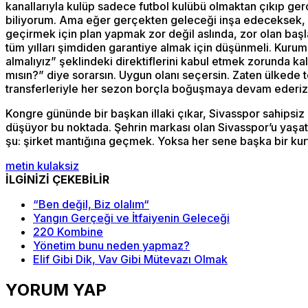
kanallarıyla kulüp sadece futbol kulübü olmaktan çıkıp ger
biliyorum. Ama eğer gerçekten geleceği inşa edeceksek, S
geçirmek için plan yapmak zor değil aslında, zor olan baş
tüm yılları şimdiden garantiye almak için düşünmeli. Kurum
almalıyız” şeklindeki direktiflerini kabul etmek zorunda ka
mısın?” diye sorarsın. Uygun olanı seçersin. Zaten ülkede
transferleriyle her sezon borçla boğuşmaya devam ederiz
Kongre gününde bir başkan illaki çıkar, Sivasspor sahipsiz 
düşüyor bu noktada. Şehrin markası olan Sivasspor’u yaşat
şu: şirket mantığına geçmek. Yoksa her sene başka bir k
metin kulaksiz
İLGİNİZİ ÇEKEBİLİR
“Ben değil, Biz olalım“
Yangın Gerçeği ve İtfaiyenin Geleceği
220 Kombine
Yönetim bunu neden yapmaz?
Elif Gibi Dik, Vav Gibi Mütevazı Olmak
YORUM YAP