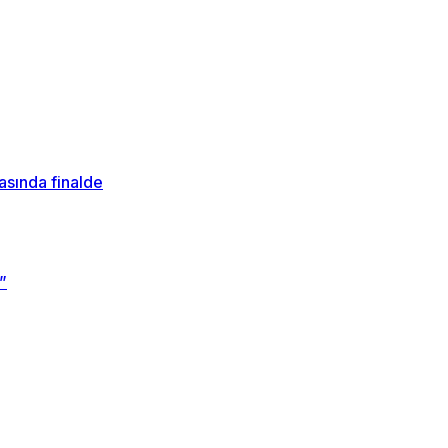
sında finalde
”