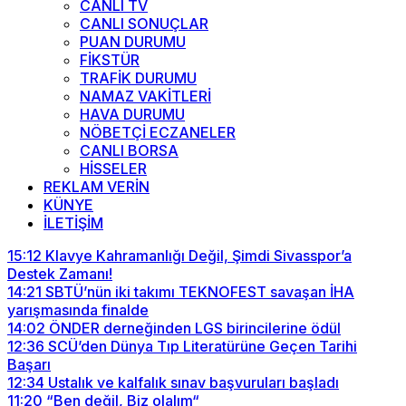
CANLI TV
CANLI SONUÇLAR
PUAN DURUMU
FİKSTÜR
TRAFİK DURUMU
NAMAZ VAKİTLERİ
HAVA DURUMU
NÖBETÇİ ECZANELER
CANLI BORSA
HİSSELER
REKLAM VERİN
KÜNYE
İLETİŞİM
15:12
Klavye Kahramanlığı Değil, Şimdi Sivasspor’a
Destek Zamanı!
14:21
SBTÜ’nün iki takımı TEKNOFEST savaşan İHA
yarışmasında finalde
14:02
ÖNDER derneğinden LGS birincilerine ödül
12:36
SCÜ’den Dünya Tıp Literatürüne Geçen Tarihi
Başarı
12:34
Ustalık ve kalfalık sınav başvuruları başladı
11:20
“Ben değil, Biz olalım“