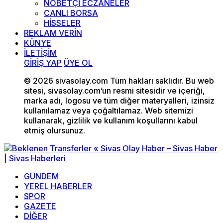
NÖBETÇİ ECZANELER
CANLI BORSA
HİSSELER
REKLAM VERİN
KÜNYE
İLETİŞİM
GİRİŞ YAP
ÜYE OL
© 2026 sivasolay.com Tüm hakları saklıdır. Bu web
sitesi, sivasolay.com’un resmi sitesidir ve içeriği,
marka adı, logosu ve tüm diğer materyalleri, izinsiz
kullanılamaz veya çoğaltılamaz. Web sitemizi
kullanarak, gizlilik ve kullanım koşullarını kabul
etmiş olursunuz.
GÜNDEM
YEREL HABERLER
SPOR
GAZETE
DİĞER