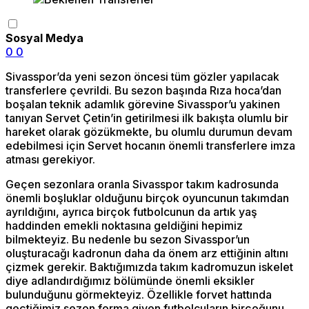
Sosyal Medya
0
0
Sivasspor’da yeni sezon öncesi tüm gözler yapılacak
transferlere çevrildi. Bu sezon başında Rıza hoca’dan
boşalan teknik adamlık görevine Sivasspor’u yakinen
tanıyan Servet Çetin’in getirilmesi ilk bakışta olumlu bir
hareket olarak gözükmekte, bu olumlu durumun devam
edebilmesi için Servet hocanın önemli transferlere imza
atması gerekiyor.
Geçen sezonlara oranla Sivasspor takım kadrosunda
önemli boşluklar olduğunu birçok oyuncunun takımdan
ayrıldığını, ayrıca birçok futbolcunun da artık yaş
haddinden emekli noktasına geldiğini hepimiz
bilmekteyiz. Bu nedenle bu sezon Sivasspor’un
oluşturacağı kadronun daha da önem arz ettiğinin altını
çizmek gerekir. Baktığımızda takım kadromuzun iskelet
diye adlandırdığımız bölümünde önemli eksikler
bulunduğunu görmekteyiz. Özellikle forvet hattında
geçtiğimiz sezon forma giyen futbolcuların birçoğunu