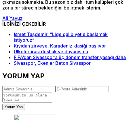
çıkmaza sokmakta. Bu sezon biz dahil tüm kulüpleri çok
zorlu bir sürecin beklediğini belirtmek isterim.
Ali Yavuz
İLGİNİZİ ÇEKEBİLİR
İsmet Taşdemir: “Lige galibiyetle başlamak
istiyoruz”
Kıyıdan zirveye, Karadeniz klasiği başlıyor
Ülkelerarası dostluk ve dayanışma
FIFA’dan Sivasspor’a üç dönem transfer yasağı daha
Sivasspor, Ekenler Beton Sivasspor
YORUM YAP
Yorum Yap