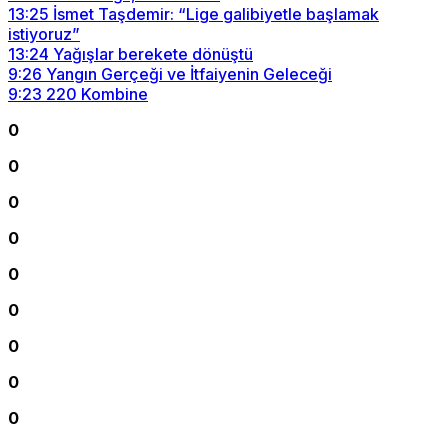
13:25
İsmet Taşdemir: “Lige galibiyetle başlamak
istiyoruz”
13:24
Yağışlar berekete dönüştü
9:26
Yangın Gerçeği ve İtfaiyenin Geleceği
9:23
220 Kombine
0
0
0
0
0
0
0
0
0