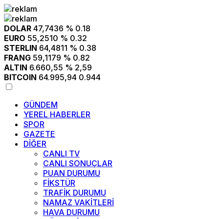
DOLAR
47,7436
% 0.18
EURO
55,2510
% 0.32
STERLIN
64,4811
% 0.38
FRANG
59,1179
% 0.82
ALTIN
6.660,55
% 2,59
BITCOIN
64.995,94
0.944
GÜNDEM
YEREL HABERLER
SPOR
GAZETE
DİĞER
CANLI TV
CANLI SONUÇLAR
PUAN DURUMU
FİKSTÜR
TRAFİK DURUMU
NAMAZ VAKİTLERİ
HAVA DURUMU