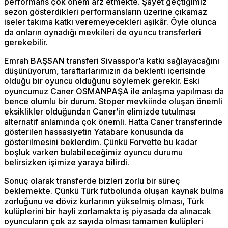
performans çok önem arz etmekte. Şayet geçtiğimiz
sezon gösterdikleri performansların üzerine çıkamaz
iseler takıma katkı veremeyecekleri aşikâr. Öyle olunca
da onların oynadığı mevkileri de oyuncu transferleri
gerekebilir.
Emrah BAŞSAN transferi Sivasspor’a katkı sağlayacağını
düşünüyorum, taraftarlarımızın da beklenti içerisinde
olduğu bir oyuncu olduğunu söylemek gerekir. Eski
oyuncumuz Caner OSMANPAŞA ile anlaşma yapılması da
bence olumlu bir durum. Stoper mevkiinde oluşan önemli
eksiklikler olduğundan Caner’in elimizde tutulması
alternatif anlamında çok önemli. Hatta Caner transferinde
gösterilen hassasiyetin Yatabare konusunda da
gösterilmesini beklerdim. Çünkü Forvette bu kadar
boşluk varken bulabileceğimiz oyuncu durumu
belirsizken işimize yaraya bilirdi.
Sonuç olarak transferde bizleri zorlu bir süreç
beklemekte. Çünkü Türk futbolunda oluşan kaynak bulma
zorluğunu ve döviz kurlarının yükselmiş olması, Türk
kulüplerini bir hayli zorlamakta iş piyasada da alınacak
oyuncuların çok az sayıda olması tamamen kulüpleri