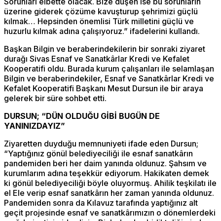
Sorunları elbette olacak. Bize düşen ise bu sorunların
üzerine giderek çözüme kavuşturup şehrimizi güçlü
kılmak… Hepsinden önemlisi Türk milletini güçlü ve
huzurlu kılmak adına çalışıyoruz.” ifadelerini kullandı.
Başkan Bilgin ve beraberindekilerin bir sonraki ziyaret
durağı Sivas Esnaf ve Sanatkârlar Kredi ve Kefalet
Kooperatifi oldu. Burada kurum çalışanları ile selamlaşan
Bilgin ve beraberindekiler, Esnaf ve Sanatkârlar Kredi ve
Kefalet Kooperatifi Başkanı Mesut Dursun ile bir araya
gelerek bir süre sohbet etti.
DURSUN; “DÜN OLDUĞU GİBİ BUGÜN DE
YANINIZDAYIZ”
Ziyaretten duyduğu memnuniyeti ifade eden Dursun;
“Yaptığınız gönül belediyeciliği ile esnaf sanatkârın
pandemiden beri her daim yanında oldunuz. Şahsım ve
kurumlarım adına teşekkür ediyorum. Hakikaten demek
ki gönül belediyeciliği böyle oluyormuş. Ahilik teşkilatı ile
el Ele verip esnaf sanatkârın her zaman yanında oldunuz.
Pandemiden sonra da Kılavuz tarafında yaptığınız alt
geçit projesinde esnaf ve sanatkârımızın o dönemlerdeki