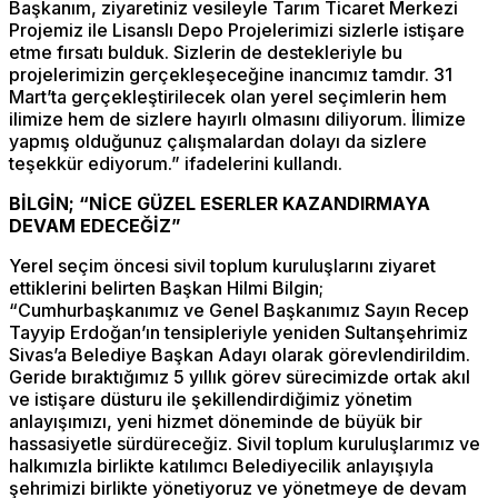
Başkanım, ziyaretiniz vesileyle Tarım Ticaret Merkezi
Projemiz ile Lisanslı Depo Projelerimizi sizlerle istişare
etme fırsatı bulduk. Sizlerin de destekleriyle bu
projelerimizin gerçekleşeceğine inancımız tamdır. 31
Mart’ta gerçekleştirilecek olan yerel seçimlerin hem
ilimize hem de sizlere hayırlı olmasını diliyorum. İlimize
yapmış olduğunuz çalışmalardan dolayı da sizlere
teşekkür ediyorum.” ifadelerini kullandı.
BİLGİN; “NİCE GÜZEL ESERLER KAZANDIRMAYA
DEVAM EDECEĞİZ”
Yerel seçim öncesi sivil toplum kuruluşlarını ziyaret
ettiklerini belirten Başkan Hilmi Bilgin;
“Cumhurbaşkanımız ve Genel Başkanımız Sayın Recep
Tayyip Erdoğan’ın tensipleriyle yeniden Sultanşehrimiz
Sivas’a Belediye Başkan Adayı olarak görevlendirildim.
Geride bıraktığımız 5 yıllık görev sürecimizde ortak akıl
ve istişare düsturu ile şekillendirdiğimiz yönetim
anlayışımızı, yeni hizmet döneminde de büyük bir
hassasiyetle sürdüreceğiz. Sivil toplum kuruluşlarımız ve
halkımızla birlikte katılımcı Belediyecilik anlayışıyla
şehrimizi birlikte yönetiyoruz ve yönetmeye de devam