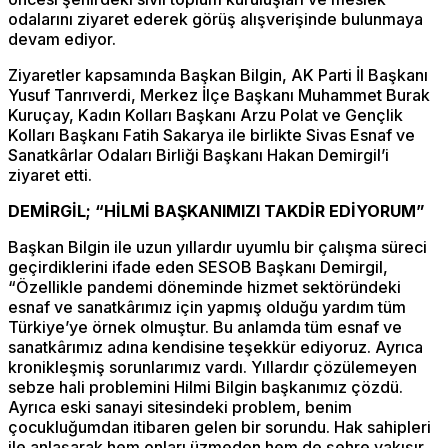
odalarını ziyaret ederek görüş alışverişinde bulunmaya
devam ediyor.
Ziyaretler kapsamında Başkan Bilgin, AK Parti İl Başkanı
Yusuf Tanrıverdi, Merkez İlçe Başkanı Muhammet Burak
Kuruçay, Kadın Kolları Başkanı Arzu Polat ve Gençlik
Kolları Başkanı Fatih Sakarya ile birlikte Sivas Esnaf ve
Sanatkârlar Odaları Birliği Başkanı Hakan Demirgil’i
ziyaret etti.
DEMİRGİL; “HİLMİ BAŞKANIMIZI TAKDİR EDİYORUM”
Başkan Bilgin ile uzun yıllardır uyumlu bir çalışma süreci
geçirdiklerini ifade eden SESOB Başkanı Demirgil,
“Özellikle pandemi döneminde hizmet sektöründeki
esnaf ve sanatkârımız için yapmış olduğu yardım tüm
Türkiye’ye örnek olmuştur. Bu anlamda tüm esnaf ve
sanatkârımız adına kendisine teşekkür ediyoruz. Ayrıca
kronikleşmiş sorunlarımız vardı. Yıllardır çözülemeyen
sebze hali problemini Hilmi Bilgin başkanımız çözdü.
Ayrıca eski sanayi sitesindeki problem, benim
çocukluğumdan itibaren gelen bir sorundu. Hak sahipleri
ile anlaşarak hem onları üzmeden hem de şehre yakışır