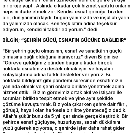
bir proje yaptı. Aslında o kadar çok hizmet yaptı ki onların
hepsini ifade etmek zor. Kendisi esnaf çocuğu, bizden
biri, dün yanımızdaydı, bugün yanımızda ve inşallah yarın
da yanımızda olacak. Ben teşkilatım adına teşekkür
ediyorum, kendisini takdir ediyorum.” dedi.
BİLGİN; “ŞEHRİN GÜCÜ, ESNAFIN GÜCÜNE BAĞLIDIR”
“Bir şehrin güçlü olmasının, esnaf ve sanatkârın güçlü
olmasına bağlı olduğuna inanıyoruz” diyen Bilgin ise
“Göreve geldiğimiz günden bugüne kadar birçok
noktada esnafımıza destek olmak işini ve hayatını
kolaylaştırma adına farklı destekler veriyoruz. Bu
noktada bildiğiniz gibi pandemi sürecinde esnafımızın
yanında olmak ve şehri onlarla birlikte yönetmek adına
hizmet ettik. Bizim görevimiz ortak akıl ve istişare ile
sorunları birlikte tespit etmek ve yine aynı şekilde
çözüme kavuşturmak. Biz yola çıkarken şehre dair fikri,
görüşü, hayali olan herkesle birlikte yöneteceğiz dedik.
Allah’a şükür bunu da 5 yıl içerisinde gerçekleştirdik. Bir
şehirde esnaf güçlüyse, huzurluysa, sabah dükkânını
yüzü gülerek açıyorsa, o şehirde işler daha rahat gider.