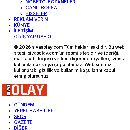
NÖBETÇİ ECZANELER
CANLI BORSA
HİSSELER
REKLAM VERİN
KÜNYE
İLETİŞİM
GİRİŞ YAP
ÜYE OL
© 2026 sivasolay.com Tüm hakları saklıdır. Bu web
sitesi, sivasolay.com’un resmi sitesidir ve içeriği,
marka adı, logosu ve tüm diğer materyalleri, izinsiz
kullanılamaz veya çoğaltılamaz. Web sitemizi
kullanarak, gizlilik ve kullanım koşullarını kabul
etmiş olursunuz.
GÜNDEM
YEREL HABERLER
SPOR
GAZETE
DİĞER