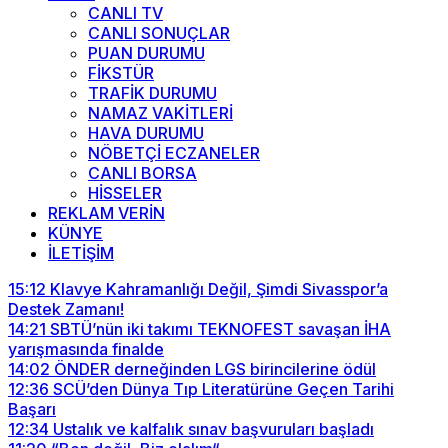
CANLI TV
CANLI SONUÇLAR
PUAN DURUMU
FİKSTÜR
TRAFİK DURUMU
NAMAZ VAKİTLERİ
HAVA DURUMU
NÖBETÇİ ECZANELER
CANLI BORSA
HİSSELER
REKLAM VERİN
KÜNYE
İLETİŞİM
15:12
Klavye Kahramanlığı Değil, Şimdi Sivasspor’a
Destek Zamanı!
14:21
SBTÜ’nün iki takımı TEKNOFEST savaşan İHA
yarışmasında finalde
14:02
ÖNDER derneğinden LGS birincilerine ödül
12:36
SCÜ’den Dünya Tıp Literatürüne Geçen Tarihi
Başarı
12:34
Ustalık ve kalfalık sınav başvuruları başladı