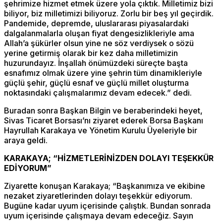
şehrimize hizmet etmek üzere yola çıktık. Milletimiz bizi
biliyor, biz milletimizi biliyoruz. Zorlu bir beş yıl geçirdik.
Pandemide, depremde, uluslararası piyasalardaki
dalgalanmalarla oluşan fiyat dengesizlikleriyle ama
Allah’a şükürler olsun yine ne söz verdiysek o sözü
yerine getirmiş olarak bir kez daha milletimizin
huzurundayız. İnşallah önümüzdeki süreçte başta
esnafımız olmak üzere yine şehrin tüm dinamikleriyle
güçlü şehir, güçlü esnaf ve güçlü millet oluşturma
noktasındaki çalışmalarımız devam edecek.” dedi.
Buradan sonra Başkan Bilgin ve beraberindeki heyet,
Sivas Ticaret Borsası’nı ziyaret ederek Borsa Başkanı
Hayrullah Karakaya ve Yönetim Kurulu Üyeleriyle bir
araya geldi.
KARAKAYA; “HİZMETLERİNİZDEN DOLAYI TEŞEKKÜR
EDİYORUM”
Ziyarette konuşan Karakaya; “Başkanımıza ve ekibine
nezaket ziyaretlerinden dolayı teşekkür ediyorum.
Bugüne kadar uyum içerisinde çalıştık. Bundan sonrada
uyum içerisinde çalışmaya devam edeceğiz. Sayın