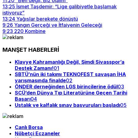
11:20
“Ben değil, Biz olalım“
13:25
İsmet Taşdemir: “Lige galibiyetle başlamak
istiyoruz”
13:24
Yağışlar berekete dönüştü
9:26
Yangın Gerçeği ve İtfaiyenin Geleceği
9:23
220 Kombine
MANŞET HABERLERİ
Klavye Kahramanlığı Değil, Şimdi Sivasspor’a
Destek Zamanı!
01
SBTÜ’nün iki takımı TEKNOFEST savaşan İHA
yarışmasında finalde
02
ÖNDER derneğinden LGS birincilerine ödül
03
SCÜ’den Dünya Tıp Literatürüne Geçen Tarihi
Başarı
04
Ustalık ve kalfalık sınav başvuruları başladı
05
Canlı Borsa
Nöbetçi Eczaneler