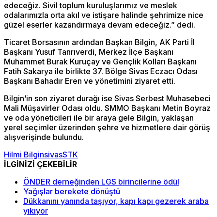
edeceğiz. Sivil toplum kuruluşlarımız ve meslek
odalarımızla orta akıl ve istişare halinde şehrimize nice
güzel eserler kazandırmaya devam edeceğiz.” dedi.
Ticaret Borsasının ardından Başkan Bilgin, AK Parti İl
Başkanı Yusuf Tanrıverdi, Merkez İlçe Başkanı
Muhammet Burak Kuruçay ve Gençlik Kolları Başkanı
Fatih Sakarya ile birlikte 37. Bölge Sivas Eczacı Odası
Başkanı Bahadır Eren ve yönetimini ziyaret etti.
Bilgin’in son ziyaret durağı ise Sivas Serbest Muhasebeci
Mali Müşavirler Odası oldu. SMMO Başkanı Metin Boyraz
ve oda yöneticileri ile bir araya gele Bilgin, yaklaşan
yerel seçimler üzerinden şehre ve hizmetlere dair görüş
alışverişinde bulundu.
Hilmi Bilgin
sivas
STK
İLGİNİZİ ÇEKEBİLİR
ÖNDER derneğinden LGS birincilerine ödül
Yağışlar berekete dönüştü
Dükkanını yanında taşıyor, kapı kapı gezerek araba
yıkıyor