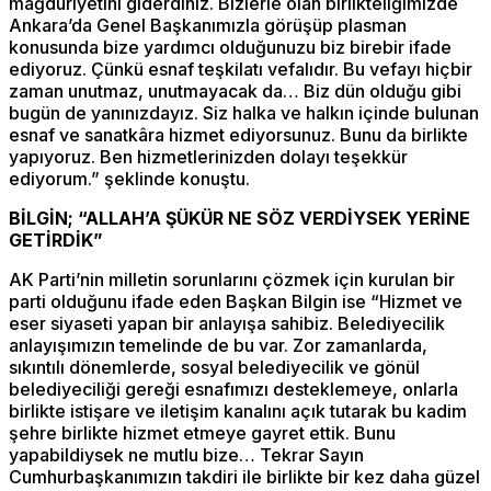
mağduriyetini giderdiniz. Bizlerle olan birlikteliğimizde
Ankara’da Genel Başkanımızla görüşüp plasman
konusunda bize yardımcı olduğunuzu biz birebir ifade
ediyoruz. Çünkü esnaf teşkilatı vefalıdır. Bu vefayı hiçbir
zaman unutmaz, unutmayacak da… Biz dün olduğu gibi
bugün de yanınızdayız. Siz halka ve halkın içinde bulunan
esnaf ve sanatkâra hizmet ediyorsunuz. Bunu da birlikte
yapıyoruz. Ben hizmetlerinizden dolayı teşekkür
ediyorum.” şeklinde konuştu.
BİLGİN; “ALLAH’A ŞÜKÜR NE SÖZ VERDİYSEK YERİNE
GETİRDİK”
AK Parti’nin milletin sorunlarını çözmek için kurulan bir
parti olduğunu ifade eden Başkan Bilgin ise “Hizmet ve
eser siyaseti yapan bir anlayışa sahibiz. Belediyecilik
anlayışımızın temelinde de bu var. Zor zamanlarda,
sıkıntılı dönemlerde, sosyal belediyecilik ve gönül
belediyeciliği gereği esnafımızı desteklemeye, onlarla
birlikte istişare ve iletişim kanalını açık tutarak bu kadim
şehre birlikte hizmet etmeye gayret ettik. Bunu
yapabildiysek ne mutlu bize… Tekrar Sayın
Cumhurbaşkanımızın takdiri ile birlikte bir kez daha güzel