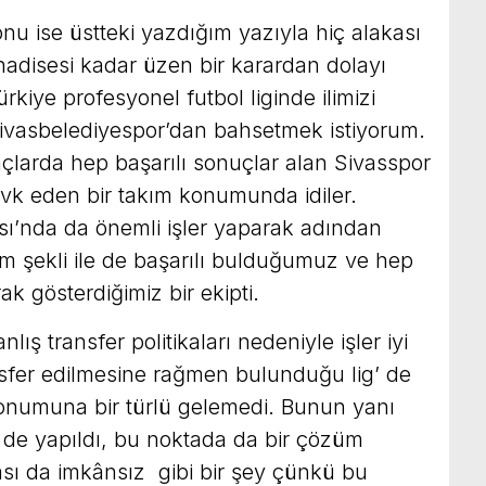
nu ise üstteki yazdığım yazıyla hiç alakası
adisesi kadar üzen bir karardan dolayı
rkiye profesyonel futbol liginde ilimizi
Sivasbelediyespor’dan bahsetmek istiyorum.
larda hep başarılı sonuçlar alan Sivasspor
 sevk eden bir takım konumunda idiler.
sı’nda da önemli işler yaparak adından
tim şekli ile de başarılı bulduğumuz ve hep
ak gösterdiğimiz bir ekipti.
ış transfer politikaları nedeniyle işler iyi
nsfer edilmesine rağmen bulunduğu lig’ de
onumuna bir türlü gelemedi. Bunun yanı
ri de yapıldı, bu noktada da bir çözüm
 da imkânsız gibi bir şey çünkü bu