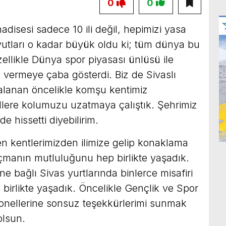
0
0
isesi sadece 10 ili değil, hepimizi yasa
yutları o kadar büyük oldu ki; tüm dünya bu
zellikle Dünya spor piyasası ünlüsü ile
 vermeye çaba gösterdi. Biz de Sivaslı
alanan öncelikle komşu kentimiz
llere kolumuzu uzatmaya çalıştık. Şehrimiz
e hissetti diyebilirim.
 kentlerimizden ilimize gelip konaklama
çmanın mutluluğunu hep birlikte yaşadık.
e bağlı Sivas yurtlarında binlerce misafiri
birlikte yaşadık. Öncelikle Gençlik ve Spor
sonellerine sonsuz teşekkürlerimi sunmak
olsun.