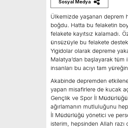
Sosyal Medya
Ülkemizde yaşanan deprem had
boğdu. Hatta bu felaketin bo
felakete kayıtsız kalamadı. Ö
ünsüzüyle bu felakete destek
Yigidolar olarak depreme yak
Malatya’dan başlayarak tüm i
insanları bu acıyı tam yüreğind
Akabinde depremden etkilenen
yapan misafirlere de kucak a
Gençlik ve Spor İl Müdürlüğün
ağırlamanın mutluluğunu hep 
İl Müdürlüğü yönetici ve per
isterim, hepsinden Allah razı 