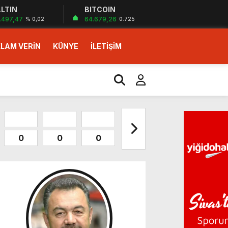
LTIN
BITCOIN
.497,47
64.679,26
% 0,02
0.725
LAM VERİN
KÜNYE
İLETİŞİM
0
0
0
0
0
0