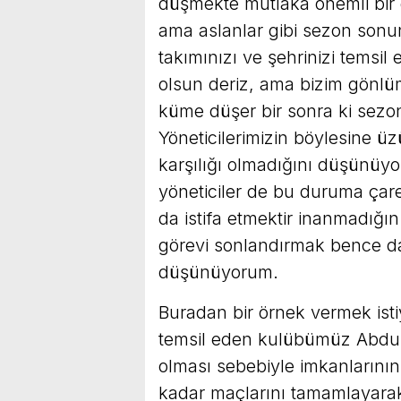
düşmekte mutlaka önemli bir 
ama aslanlar gibi sezon sonun
takımınızı ve şehrinizi temsi
olsun deriz, ama bizim gönlü
küme düşer bir sonra ki sezon 
Yöneticilerimizin böylesine üzü
karşılığı olmadığını düşünüyo
yöneticiler de bu duruma çare
da istifa etmektir inanmadığın
görevi sonlandırmak bence dah
düşünüyorum.
Buradan bir örnek vermek isti
temsil eden kulübümüz Abdulv
olması sebebiyle imkanlarını
kadar maçlarını tamamlayarak