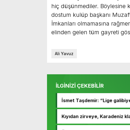
hiç düşünmediler. Böylesine kal
dostum kulüp başkanı Muzaff
İmkanları olmamasına rağmen 
elinden gelen tüm gayreti gös
Ali Yavuz
İLGİNİZİ ÇEKEBİLİR
İsmet Taşdemir: “Lige galibiy
Kıyıdan zirveye, Karadeniz kla