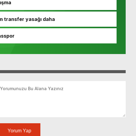
nışma
m transfer yasağı daha
asspor
Yorum Yap