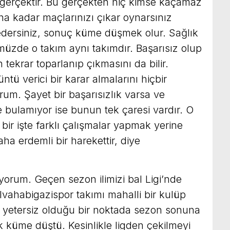
gerçektir. Bu gerçekten hiç kimse kaçamaz
a kadar maçlarınızı çıkar oynarsınız
l edersiniz, sonuç küme düşmek olur. Sağlık
müzde o takım aynı takımdır. Başarısız olup
tekrar toparlanıp çıkmasını da bilir.
ntü verici bir karar almalarını hiçbir
rum. Şayet bir başarısızlık varsa ve
 bulamıyor ise bunun tek çaresi vardır. O
 bir işte farklı çalışmalar yapmak yerine
a erdemli bir harekettir, diye
yorum. Geçen sezon ilimizi bal Ligi’nde
ahabigazispor takımı mahalli bir kulüp
n yetersiz olduğu bir noktada sezon sonuna
 küme düştü. Kesinlikle ligden çekilmeyi