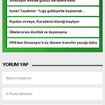
Sivasspor evinde golsüz berabere kaldı
İsmet Taşdemir: “Lige galibiyetle başlamak
istiyoruz”
Kıyıdan zirveye, Karadeniz klasiği başlıyor
Ülkelerarası dostluk ve dayanışma
FIFA’dan Sivasspor’a üç dönem transfer yasağı daha
YORUM YAP