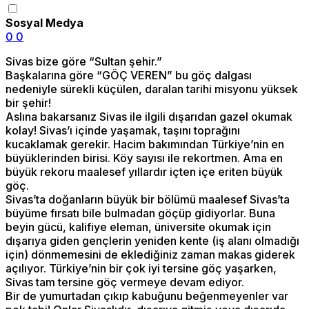
Sosyal Medya
0
0
Sivas bize göre “Sultan şehir.”
Başkalarına göre “GÖÇ VEREN” bu göç dalgası
nedeniyle sürekli küçülen, daralan tarihi misyonu yüksek
bir şehir!
Aslına bakarsanız Sivas ile ilgili dışarıdan gazel okumak
kolay! Sivas’ı içinde yaşamak, taşını toprağını
kucaklamak gerekir. Hacim bakımından Türkiye’nin en
büyüklerinden birisi. Köy sayısı ile rekortmen. Ama en
büyük rekoru maalesef yıllardır içten içe eriten büyük
göç.
Sivas’ta doğanların büyük bir bölümü maalesef Sivas’ta
büyüme fırsatı bile bulmadan göçüp gidiyorlar. Buna
beyin gücü, kalifiye eleman, üniversite okumak için
dışarıya giden gençlerin yeniden kente (iş alanı olmadığı
için) dönmemesini de eklediğiniz zaman makas giderek
açılıyor. Türkiye’nin bir çok iyi tersine göç yaşarken,
Sivas tam tersine göç vermeye devam ediyor.
Bir de yumurtadan çıkıp kabuğunu beğenmeyenler var