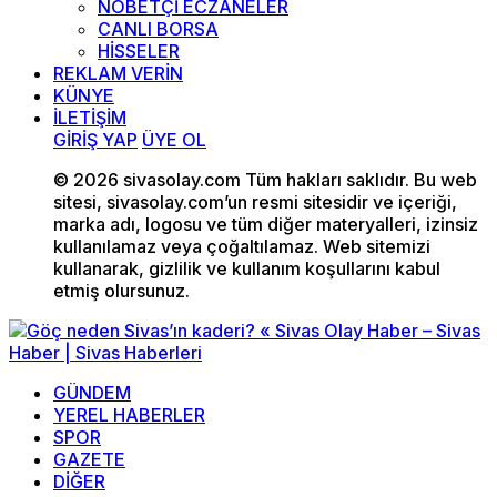
NÖBETÇİ ECZANELER
CANLI BORSA
HİSSELER
REKLAM VERİN
KÜNYE
İLETİŞİM
GİRİŞ YAP
ÜYE OL
© 2026 sivasolay.com Tüm hakları saklıdır. Bu web
sitesi, sivasolay.com’un resmi sitesidir ve içeriği,
marka adı, logosu ve tüm diğer materyalleri, izinsiz
kullanılamaz veya çoğaltılamaz. Web sitemizi
kullanarak, gizlilik ve kullanım koşullarını kabul
etmiş olursunuz.
GÜNDEM
YEREL HABERLER
SPOR
GAZETE
DİĞER