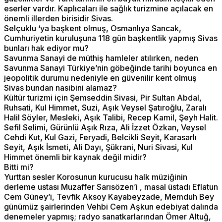
eserler vardır. Kaplıcaları ile sağlık turizmine açılacak en
önemli illerden birisidir Sivas.
Selçuklu ‘ya başkent olmuş, Osmanlıya Sancak,
Cumhuriyetin kuruluşuna 118 gün başkentlik yapmış Sivas
bunları hak ediyor mu?
Savunma Sanayi de müthiş hamleler atılırken, neden
Savunma Sanayi Türkiye’nin göbeğinde tarihi boyunca en
jeopolitik durumu nedeniyle en güvenilir kent olmuş
Sivas bundan nasibini alamaz?
Kültür turizmi için Şemseddin Sivasi, Pir Sultan Abdal,
Ruhsati, Kul Himmet, Suzi, Aşık Veysel Şatıroğlu, Zaralı
Halil Söyler, Mesleki, Aşık Talibi, Recep Kamil, Şeyh Halit.
Sefil Selimi, Gürünlü Aşık Rıza, Ali İzzet Özkan, Veysel
Cehdi Kut, Kul Gazi, Feryadi, Belcikli Seyit, Karasarlı
Seyit, Aşık İsmeti, Ali Dayı, Şükrani, Nuri Sivasi, Kul
Himmet önemli bir kaynak değil midir?
Bitti mi?
Yurttan sesler Korosunun kurucusu halk müziğinin
derleme ustası Muzaffer Sarısözen’i , masal üstadı Eflatun
Cem Güney’i, Tevfik Aksoy Kayabeyzade, Memduh Bey
günümüz şairlerinden Vehbi Cem Aşkun edebiyat dalında
denemeler yapmış; radyo sanatkarlarından Ömer Altuğ,