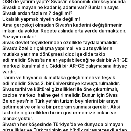
OSB’de yatırım yaptı? Sivas’ın ekonomik direksiyonunda
Sivaslı olmayan ne kadar iş adamı var? Bunların sayısı
Sivaslılardan fazla mı? değil mi?
Ukalalık yapmak niyetin de değilim!
Ama gerçekçi olmadan Sivas’ın kaderini değiştirmenin
imkanı da yoktur. Reçete aslında orta yerde durmaktadır.
Yazayım onları!
Sivas devlet teşviklerinden özellikle faydalanmalıdır.
Sivas’a özel bir çalışma yapılmalı ve bu teşviklerin
mutlaka yatırıma dönüşmesi ciddi şekilde takip
edilmelidir. Sivas’ta neler yapılabileceğine dair bir AR-GE
merkezi kurulmalıdır. Ciddi bir AR-GE çalışmasına ihtiyaç
vardır.
Tarım ve hayvancılık mutlaka geliştirilmeli ve teşvik
edilmelidir. Sivas 2. bir üniversiteye kavuşturulmalıdır.
Sivas tarihi ve kültürel güzellikleri ile öne çıkartılmalı,
cazibe merkezi haline getirilmelidir. Bunun için Sivas
Belediyesi’nin Türkiye’nin turizm beyinlerini bir araya
getirmesi ve onlara bir program sunması gerekir. Aksi
taktirde o güzellikleri bizim göstermemize imkan ve
olanak yoktur.
Sivas’ın her köşesinde Türkiye’de ve dünyada olmayan
güzellikler ve Türk tarihinin en büyük mirasını teşkil eden