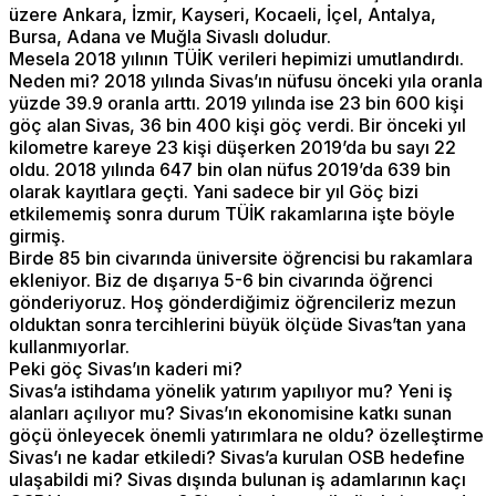
üzere Ankara, İzmir, Kayseri, Kocaeli, İçel, Antalya,
Bursa, Adana ve Muğla Sivaslı doludur.
Mesela 2018 yılının TÜİK verileri hepimizi umutlandırdı.
Neden mi? 2018 yılında Sivas’ın nüfusu önceki yıla oranla
yüzde 39.9 oranla arttı. 2019 yılında ise 23 bin 600 kişi
göç alan Sivas, 36 bin 400 kişi göç verdi. Bir önceki yıl
kilometre kareye 23 kişi düşerken 2019’da bu sayı 22
oldu. 2018 yılında 647 bin olan nüfus 2019’da 639 bin
olarak kayıtlara geçti. Yani sadece bir yıl Göç bizi
etkilememiş sonra durum TÜİK rakamlarına işte böyle
girmiş.
Birde 85 bin civarında üniversite öğrencisi bu rakamlara
ekleniyor. Biz de dışarıya 5-6 bin civarında öğrenci
gönderiyoruz. Hoş gönderdiğimiz öğrencileriz mezun
olduktan sonra tercihlerini büyük ölçüde Sivas’tan yana
kullanmıyorlar.
Peki göç Sivas’ın kaderi mi?
Sivas’a istihdama yönelik yatırım yapılıyor mu? Yeni iş
alanları açılıyor mu? Sivas’ın ekonomisine katkı sunan
göçü önleyecek önemli yatırımlara ne oldu? özelleştirme
Sivas’ı ne kadar etkiledi? Sivas’a kurulan OSB hedefine
ulaşabildi mi? Sivas dışında bulunan iş adamlarının kaçı