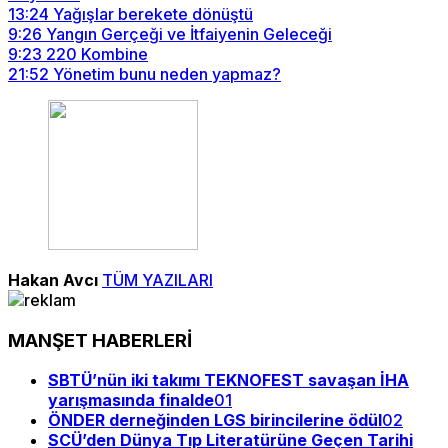
13:24
Yağışlar berekete dönüştü
9:26
Yangın Gerçeği ve İtfaiyenin Geleceği
9:23
220 Kombine
21:52
Yönetim bunu neden yapmaz?
Hakan Avcı
TÜM YAZILARI
MANŞET HABERLERİ
SBTÜ’nün iki takımı TEKNOFEST savaşan İHA
yarışmasında finalde
01
ÖNDER derneğinden LGS birincilerine ödül
02
SCÜ’den Dünya Tıp Literatürüne Geçen Tarihi