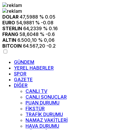
DOLAR
47,5988
% 0.05
EURO
54,9881
% -0.08
STERLIN
64,2339
% 0.16
FRANG
58,6048
% -0.6
ALTIN
6.500,10
% 0,06
BITCOIN
64.567,20
-0.2
GÜNDEM
YEREL HABERLER
SPOR
GAZETE
DİĞER
CANLI TV
CANLI SONUÇLAR
PUAN DURUMU
FİKSTÜR
TRAFİK DURUMU
NAMAZ VAKİTLERİ
HAVA DURUMU