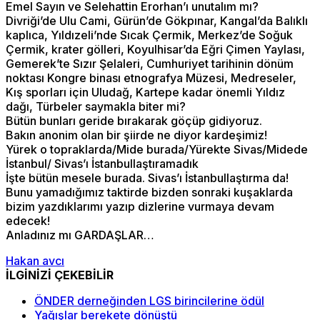
Emel Sayın ve Selehattin Erorhan’ı unutalım mı?
Divriği’de Ulu Cami, Gürün’de Gökpınar, Kangal’da Balıklı
kaplıca, Yıldızeli’nde Sıcak Çermik, Merkez’de Soğuk
Çermik, krater gölleri, Koyulhisar’da Eğri Çimen Yaylası,
Gemerek’te Sızır Şelaleri, Cumhuriyet tarihinin dönüm
noktası Kongre binası etnografya Müzesi, Medreseler,
Kış sporları için Uludağ, Kartepe kadar önemli Yıldız
dağı, Türbeler saymakla biter mi?
Bütün bunları geride bırakarak göçüp gidiyoruz.
Bakın anonim olan bir şiirde ne diyor kardeşimiz!
Yürek o topraklarda/Mide burada/Yürekte Sivas/Midede
İstanbul/ Sivas’ı İstanbullaştıramadık
İşte bütün mesele burada. Sivas’ı İstanbullaştırma da!
Bunu yamadığımız taktirde bizden sonraki kuşaklarda
bizim yazdıklarımı yazıp dizlerine vurmaya devam
edecek!
Anladınız mı GARDAŞLAR…
Hakan avcı
İLGİNİZİ ÇEKEBİLİR
ÖNDER derneğinden LGS birincilerine ödül
Yağışlar berekete dönüştü