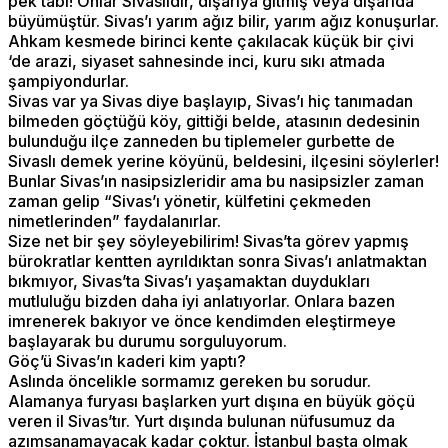
pek tabi! Onlar Sivaslıdır, dışarıya gitmiş veya dışarıda
büyümüştür. Sivas’ı yarım ağız bilir, yarım ağız konuşurlar.
Ahkam kesmede birinci kente çakılacak küçük bir çivi
‘de arazi, siyaset sahnesinde inci, kuru sıkı atmada
şampiyondurlar.
Sivas var ya Sivas diye başlayıp, Sivas’ı hiç tanımadan
bilmeden göçtüğü köy, gittiği belde, atasının dedesinin
bulunduğu ilçe zanneden bu tiplemeler gurbette de
Sivaslı demek yerine köyünü, beldesini, ilçesini söylerler!
Bunlar Sivas’ın nasipsizleridir ama bu nasipsizler zaman
zaman gelip “Sivas’ı yönetir, külfetini çekmeden
nimetlerinden” faydalanırlar.
Size net bir şey söyleyebilirim! Sivas’ta görev yapmış
bürokratlar kentten ayrıldıktan sonra Sivas’ı anlatmaktan
bıkmıyor, Sivas’ta Sivas’ı yaşamaktan duydukları
mutluluğu bizden daha iyi anlatıyorlar. Onlara bazen
imrenerek bakıyor ve önce kendimden eleştirmeye
başlayarak bu durumu sorguluyorum.
Göç’ü Sivas’ın kaderi kim yaptı?
Aslında öncelikle sormamız gereken bu sorudur.
Alamanya furyası başlarken yurt dışına en büyük göçü
veren il Sivas’tır. Yurt dışında bulunan nüfusumuz da
azımsanamayacak kadar çoktur. İstanbul başta olmak