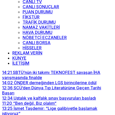
CANLI TV
CANLI SONUÇLAR
PUAN DURUMU
FİKSTÜR
TRAFİK DURUMU
NAMAZ VAKİTLERİ
HAVA DURUMU
NÖBETÇİ ECZANELER
CANLI BORSA
HİSSELER
REKLAM VERİN
KÜNYE
İLETİŞİM
14:21
SBTÜ’nün iki takımı TEKNOFEST savaşan İHA
yarışmasında finalde
14:02
ÖNDER derneğinden LGS birincilerine ödül
12:36
SCÜ’den Dünya Tıp Literatürüne Geçen Tarihi
Başarı
12:34
Ustalık ve kalfalık sınav başvuruları başladı
11:20
“Ben değil, Biz olalım“
13:25
İsmet Taşdemir: “Lige galibiyetle başlamak
istiyoruz”