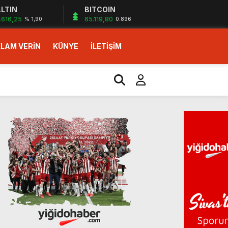
LTIN
BITCOIN
.616,25
65.119,80
% 1,90
0.896
LAM VERİN
KÜNYE
İLETİŞİM