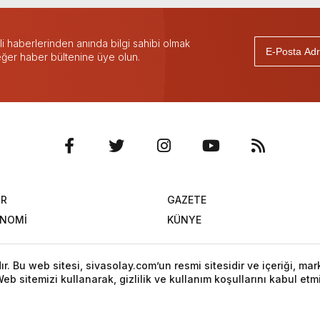
 haberlerinden anında bilgi sahibi olmak
 eğer haber bültenine üye olun.
OR
GAZETE
ONOMİ
KÜNYE
. Bu web sitesi, sivasolay.com’un resmi sitesidir ve içeriği, mar
eb sitemizi kullanarak, gizlilik ve kullanım koşullarını kabul etm