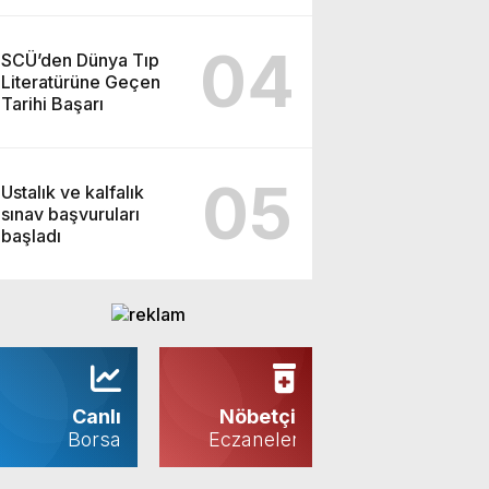
04
SCÜ’den Dünya Tıp
Literatürüne Geçen
Tarihi Başarı
05
Ustalık ve kalfalık
sınav başvuruları
başladı
Canlı
Nöbetçi
Borsa
Eczaneler