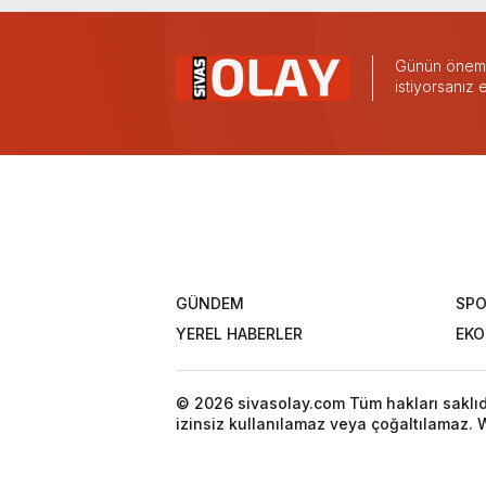
Günün önemli
istiyorsanız
GÜNDEM
SP
YEREL HABERLER
EK
© 2026 sivasolay.com Tüm hakları saklıdır
izinsiz kullanılamaz veya çoğaltılamaz. W