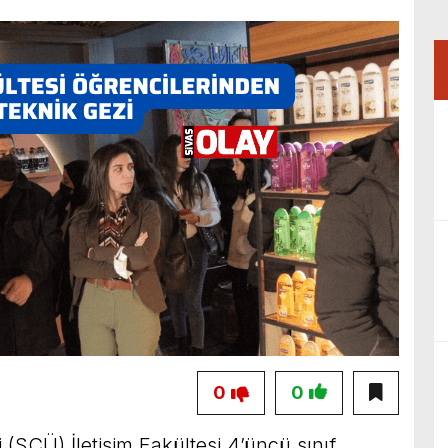
0
0
 (SCÜ) İletişim Fakültesi 4’üncü sınıf