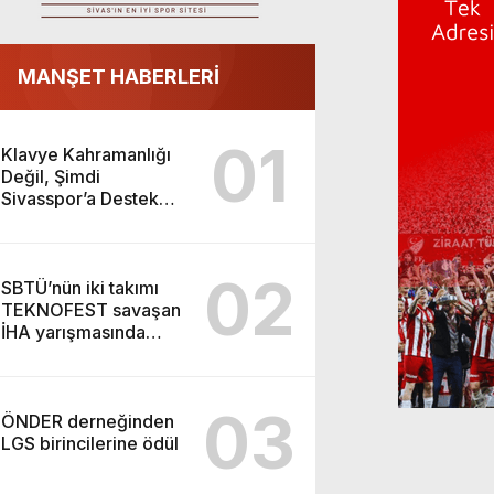
MANŞET HABERLERİ
01
Klavye Kahramanlığı
Değil, Şimdi
Sivasspor’a Destek
Zamanı!
02
SBTÜ’nün iki takımı
TEKNOFEST savaşan
İHA yarışmasında
finalde
03
ÖNDER derneğinden
LGS birincilerine ödül