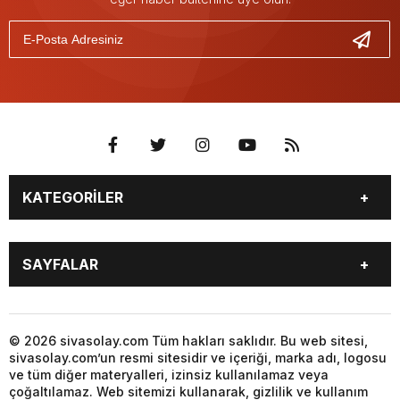
KATEGORİLER
GÜNDEM
SPOR
SAYFALAR
YEREL HABERLER
EKONOMİ
GAZETE
GİZLİLİK POLİTİKASI
KÜNYE
İLETİŞİM
© 2026 sivasolay.com Tüm hakları saklıdır. Bu web sitesi,
sivasolay.com’un resmi sitesidir ve içeriği, marka adı, logosu
ve tüm diğer materyalleri, izinsiz kullanılamaz veya
çoğaltılamaz. Web sitemizi kullanarak, gizlilik ve kullanım