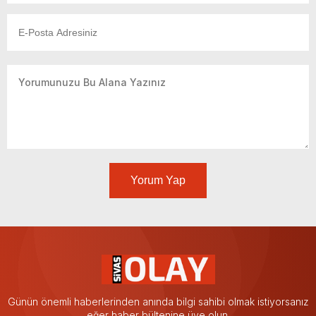
Yorum Yap
Günün önemli haberlerinden anında bilgi sahibi olmak istiyorsanız
eğer haber bültenine üye olun.