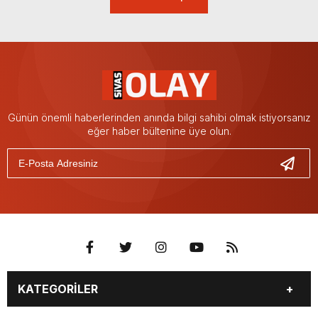
Günün önemli haberlerinden anında bilgi sahibi olmak istiyorsanız
eğer haber bültenine üye olun.
KATEGORİLER