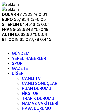
DOLAR
47,7323
% 0.01
EURO
55,1954
% -0.05
STERLIN
64,4516
% 0.01
FRANG
58,9843
% -0.18
ALTIN
6.662,96
% 0,04
BITCOIN
65.077,78
0.445
GÜNDEM
YEREL HABERLER
SPOR
GAZETE
DİĞER
CANLI TV
CANLI SONUÇLAR
PUAN DURUMU
FİKSTÜR
TRAFİK DURUMU
NAMAZ VAKİTLERİ
HAVA DURUMU