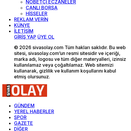
NÖBETÇİ ECZANELER
CANLI BORSA
HİSSELER
REKLAM VERİN
KÜNYE
İLETİŞİM
GİRİŞ YAP
ÜYE OL
© 2026 sivasolay.com Tüm hakları saklıdır. Bu web
sitesi, sivasolay.com’un resmi sitesidir ve içeriği,
marka adı, logosu ve tüm diğer materyalleri, izinsiz
kullanılamaz veya çoğaltılamaz. Web sitemizi
kullanarak, gizlilik ve kullanım koşullarını kabul
etmiş olursunuz.
GÜNDEM
YEREL HABERLER
SPOR
GAZETE
DİĞER