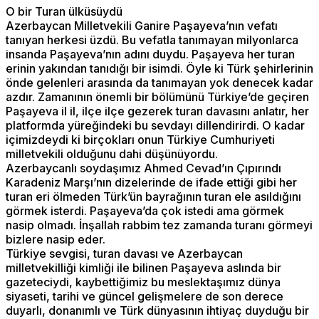
O bir Turan ülküsüydü
Azerbaycan Milletvekili Ganire Paşayeva’nın vefatı
tanıyan herkesi üzdü. Bu vefatla tanımayan milyonlarca
insanda Paşayeva’nın adını duydu. Paşayeva her turan
erinin yakından tanıdığı bir isimdi. Öyle ki Türk şehirlerinin
önde gelenleri arasında da tanımayan yok denecek kadar
azdır. Zamanının önemli bir bölümünü Türkiye’de geçiren
Paşayeva il il, ilçe ilçe gezerek turan davasını anlatır, her
platformda yüreğindeki bu sevdayı dillendirirdi. O kadar
içimizdeydi ki birçokları onun Türkiye Cumhuriyeti
milletvekili olduğunu dahi düşünüyordu.
Azerbaycanlı soydaşımız Ahmed Cevad’ın Çıpırındı
Karadeniz Marşı’nın dizelerinde de ifade ettiği gibi her
turan eri ölmeden Türk’ün bayrağının turan ele asıldığını
görmek isterdi. Paşayeva’da çok istedi ama görmek
nasip olmadı. İnşallah rabbim tez zamanda turanı görmeyi
bizlere nasip eder.
Türkiye sevgisi, turan davası ve Azerbaycan
milletvekilliği kimliği ile bilinen Paşayeva aslında bir
gazeteciydi, kaybettiğimiz bu meslektaşımız dünya
siyaseti, tarihi ve güncel gelişmelere de son derece
duyarlı, donanımlı ve Türk dünyasının ihtiyaç duyduğu bir