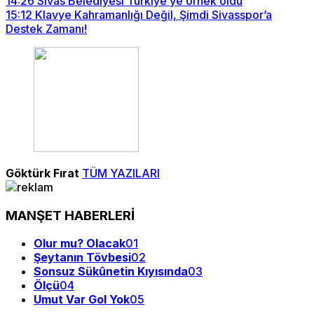
14:26
Sivas Belediyesi Türkiye’ye örnek oldu
15:12
Klavye Kahramanlığı Değil, Şimdi Sivasspor’a
Destek Zamanı!
Göktürk Fırat
TÜM YAZILARI
MANŞET HABERLERİ
Olur mu? Olacak
01
Şeytanın Tövbesi
02
Sonsuz Sükûnetin Kıyısında
03
Ölçü
04
Umut Var Gol Yok
05