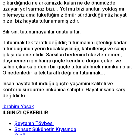
çıkardığında ne arkamızda kalan ne de önümüzde
uzayan yol sarmaz bizi… Yol mu bizi unutur, yoldaş mı
bilemeyiz ama tükettiğimiz ömür sürdürdüğümüz hayat
bize, biz hayata tutunamamışızdır.
Bilirsin, tutunamayanlar unutulurlar.
Tutunmak tek taraflı değildir; tutunmanın içtenliği kadar
tutunduğunun yerin kucaklayıcılığı, kabullenişi ve sahip
çıkışı da önemlidir. Sarsılan bedenini tökezlememen,
düşmemen için hangi güçle kendine doğru çeker ve
sahip çıkarsa o denli bir güçle tutunabilmek mümkün olur.
O nedenledir ki tek taraflı değildir tutunmak…
İnsan hayata tutunduğu güçte yaşamını kaliteli ve
konforlu sürdürme imkânına sahiptir. Hayat insana karşı
değildir ki…
İbrahim Yasak
İLGİNİZİ ÇEKEBİLİR
Şeytanın Tövbesi
Sonsuz Sükûnetin Kıyısında