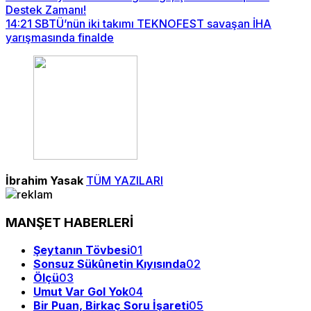
Destek Zamanı!
14:21
SBTÜ’nün iki takımı TEKNOFEST savaşan İHA
yarışmasında finalde
İbrahim Yasak
TÜM YAZILARI
MANŞET HABERLERİ
Şeytanın Tövbesi
01
Sonsuz Sükûnetin Kıyısında
02
Ölçü
03
Umut Var Gol Yok
04
Bir Puan, Birkaç Soru İşareti
05