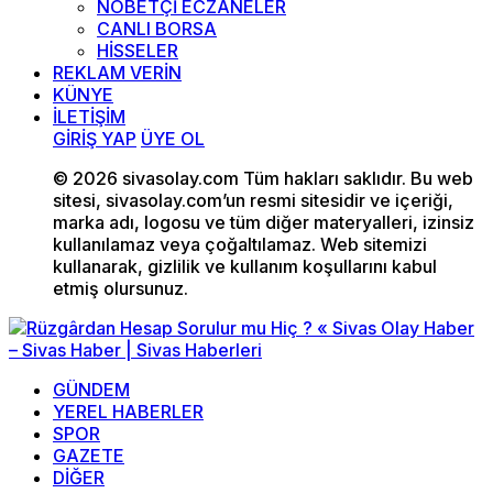
NÖBETÇİ ECZANELER
CANLI BORSA
HİSSELER
REKLAM VERİN
KÜNYE
İLETİŞİM
GİRİŞ YAP
ÜYE OL
© 2026 sivasolay.com Tüm hakları saklıdır. Bu web
sitesi, sivasolay.com’un resmi sitesidir ve içeriği,
marka adı, logosu ve tüm diğer materyalleri, izinsiz
kullanılamaz veya çoğaltılamaz. Web sitemizi
kullanarak, gizlilik ve kullanım koşullarını kabul
etmiş olursunuz.
GÜNDEM
YEREL HABERLER
SPOR
GAZETE
DİĞER