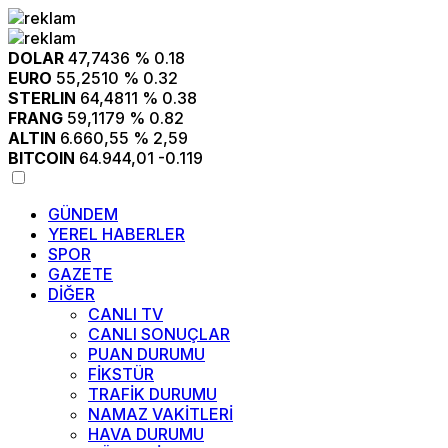
DOLAR
47,7436
% 0.18
EURO
55,2510
% 0.32
STERLIN
64,4811
% 0.38
FRANG
59,1179
% 0.82
ALTIN
6.660,55
% 2,59
BITCOIN
64.944,01
-0.119
GÜNDEM
YEREL HABERLER
SPOR
GAZETE
DİĞER
CANLI TV
CANLI SONUÇLAR
PUAN DURUMU
FİKSTÜR
TRAFİK DURUMU
NAMAZ VAKİTLERİ
HAVA DURUMU