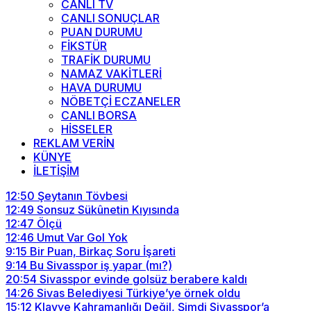
CANLI TV
CANLI SONUÇLAR
PUAN DURUMU
FİKSTÜR
TRAFİK DURUMU
NAMAZ VAKİTLERİ
HAVA DURUMU
NÖBETÇİ ECZANELER
CANLI BORSA
HİSSELER
REKLAM VERİN
KÜNYE
İLETİŞİM
12:50
Şeytanın Tövbesi
12:49
Sonsuz Sükûnetin Kıyısında
12:47
Ölçü
12:46
Umut Var Gol Yok
9:15
Bir Puan, Birkaç Soru İşareti
9:14
Bu Sivasspor iş yapar (mı?)
20:54
Sivasspor evinde golsüz berabere kaldı
14:26
Sivas Belediyesi Türkiye’ye örnek oldu
15:12
Klavye Kahramanlığı Değil, Şimdi Sivasspor’a