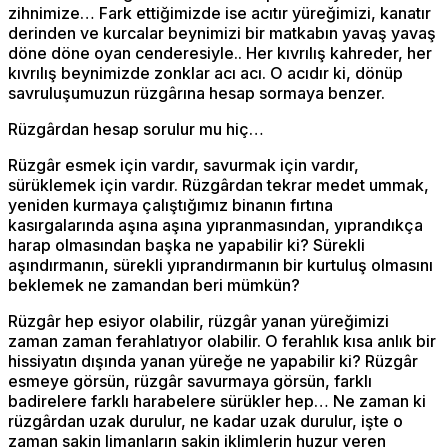
zihnimize… Fark ettiğimizde ise acıtır yüreğimizi, kanatır
derinden ve kurcalar beynimizi bir matkabın yavaş yavaş
döne döne oyan cenderesiyle.. Her kıvrılış kahreder, her
kıvrılış beynimizde zonklar acı acı. O acıdır ki, dönüp
savruluşumuzun rüzgârına hesap sormaya benzer.
Rüzgârdan hesap sorulur mu hiç…
Rüzgâr esmek için vardır, savurmak için vardır,
sürüklemek için vardır. Rüzgârdan tekrar medet ummak,
yeniden kurmaya çalıştığımız binanın fırtına
kasırgalarında aşına aşına yıpranmasından, yıprandıkça
harap olmasından başka ne yapabilir ki? Sürekli
aşındırmanın, sürekli yıprandırmanın bir kurtuluş olmasını
beklemek ne zamandan beri mümkün?
Rüzgâr hep esiyor olabilir, rüzgâr yanan yüreğimizi
zaman zaman ferahlatıyor olabilir. O ferahlık kısa anlık bir
hissiyatın dışında yanan yüreğe ne yapabilir ki? Rüzgâr
esmeye görsün, rüzgâr savurmaya görsün, farklı
badirelere farklı harabelere sürükler hep… Ne zaman ki
rüzgârdan uzak durulur, ne kadar uzak durulur, işte o
zaman sakin limanların sakin iklimlerin huzur veren