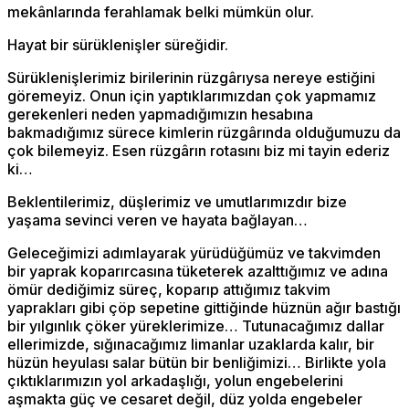
mekânlarında ferahlamak belki mümkün olur.
Hayat bir sürüklenişler süreğidir.
Sürüklenişlerimiz birilerinin rüzgârıysa nereye estiğini
göremeyiz. Onun için yaptıklarımızdan çok yapmamız
gerekenleri neden yapmadığımızın hesabına
bakmadığımız sürece kimlerin rüzgârında olduğumuzu da
çok bilemeyiz. Esen rüzgârın rotasını biz mi tayin ederiz
ki…
Beklentilerimiz, düşlerimiz ve umutlarımızdır bize
yaşama sevinci veren ve hayata bağlayan…
Geleceğimizi adımlayarak yürüdüğümüz ve takvimden
bir yaprak koparırcasına tüketerek azalttığımız ve adına
ömür dediğimiz süreç, koparıp attığımız takvim
yaprakları gibi çöp sepetine gittiğinde hüznün ağır bastığı
bir yılgınlık çöker yüreklerimize… Tutunacağımız dallar
ellerimizde, sığınacağımız limanlar uzaklarda kalır, bir
hüzün heyulası salar bütün bir benliğimizi… Birlikte yola
çıktıklarımızın yol arkadaşlığı, yolun engebelerini
aşmakta güç ve cesaret değil, düz yolda engebeler