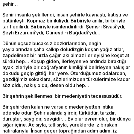
şehir…
Şehir insanla şekillendi, insan şehirle kaynaştı, katıştı ve
bütünleşti. Kopmaz bir ikiliydi. Birbiriyle anılır, birbiriyle
tarif edilirdi. Birbiriyle isimlendirilirdi: Şems-i Sivasî’ydi,
Şeyh Erzurumî’ydi, Cüneydi-i Bağdadî’ydi…
Dünün uçsuz bucaksız bozkırlarından, engin
yaylalarından şaha kalkıp doludizgin koşan yağız atlar,
zapdelimez bir hızla çağın akılalmaz ilerleyişine koşut at
sürdü hep… Koşup giden, ilerleyen ve ardında bıraktığı
ayak izleriyle bir coğrafyanın kimliğini belirleyen nakışlar
dokudu geçip gittiği her yere. Oturduğumuz odalardan,
gezdiğimiz sokaklara, sözlerimizden türkülerimize kadar
söz oldu, nakış oldu, desen oldu hep…
Bir şehrin şekillenmesi bir medeniyetin tecessüsüdür.
Bir şehirden kalan ne varsa o medeniyetten intikal
edende odur. Şehir aslında şiirdir, türküdür, tarzdır,
duruştur, saygıdır, sevgidir… Ev olur evren olur, bir dünya
sığar içine. Acısıyla, tatlısıyla, yüreklerde iz bırakan
hatıralarıyla. İnsan geçer toprağından adım adım, iz