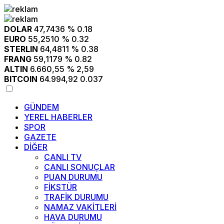
DOLAR
47,7436
% 0.18
EURO
55,2510
% 0.32
STERLIN
64,4811
% 0.38
FRANG
59,1179
% 0.82
ALTIN
6.660,55
% 2,59
BITCOIN
64.994,92
0.037
GÜNDEM
YEREL HABERLER
SPOR
GAZETE
DİĞER
CANLI TV
CANLI SONUÇLAR
PUAN DURUMU
FİKSTÜR
TRAFİK DURUMU
NAMAZ VAKİTLERİ
HAVA DURUMU