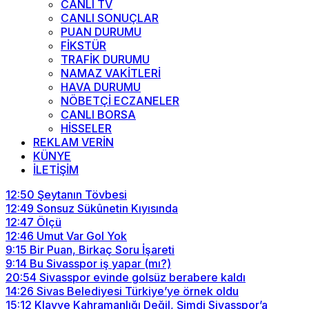
CANLI TV
CANLI SONUÇLAR
PUAN DURUMU
FİKSTÜR
TRAFİK DURUMU
NAMAZ VAKİTLERİ
HAVA DURUMU
NÖBETÇİ ECZANELER
CANLI BORSA
HİSSELER
REKLAM VERİN
KÜNYE
İLETİŞİM
12:50
Şeytanın Tövbesi
12:49
Sonsuz Sükûnetin Kıyısında
12:47
Ölçü
12:46
Umut Var Gol Yok
9:15
Bir Puan, Birkaç Soru İşareti
9:14
Bu Sivasspor iş yapar (mı?)
20:54
Sivasspor evinde golsüz berabere kaldı
14:26
Sivas Belediyesi Türkiye’ye örnek oldu
15:12
Klavye Kahramanlığı Değil, Şimdi Sivasspor’a