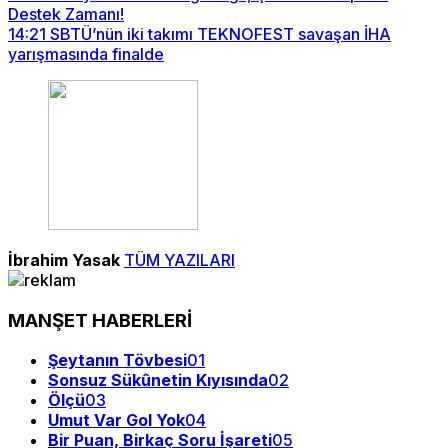
Destek Zamanı!
14:21
SBTÜ’nün iki takımı TEKNOFEST savaşan İHA
yarışmasında finalde
İbrahim Yasak
TÜM YAZILARI
MANŞET HABERLERİ
Şeytanın Tövbesi
01
Sonsuz Sükûnetin Kıyısında
02
Ölçü
03
Umut Var Gol Yok
04
Bir Puan, Birkaç Soru İşareti
05