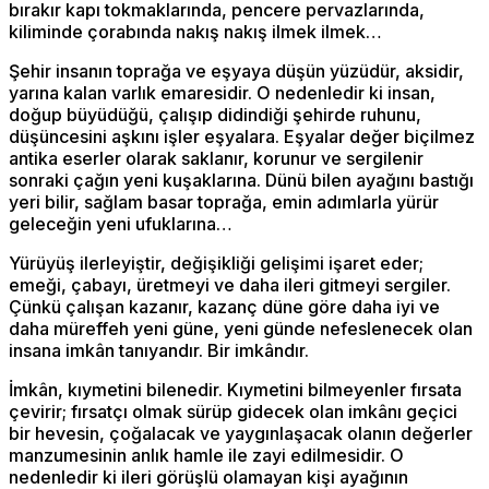
bırakır kapı tokmaklarında, pencere pervazlarında,
kiliminde çorabında nakış nakış ilmek ilmek…
Şehir insanın toprağa ve eşyaya düşün yüzüdür, aksidir,
yarına kalan varlık emaresidir. O nedenledir ki insan,
doğup büyüdüğü, çalışıp didindiği şehirde ruhunu,
düşüncesini aşkını işler eşyalara. Eşyalar değer biçilmez
antika eserler olarak saklanır, korunur ve sergilenir
sonraki çağın yeni kuşaklarına. Dünü bilen ayağını bastığı
yeri bilir, sağlam basar toprağa, emin adımlarla yürür
geleceğin yeni ufuklarına…
Yürüyüş ilerleyiştir, değişikliği gelişimi işaret eder;
emeği, çabayı, üretmeyi ve daha ileri gitmeyi sergiler.
Çünkü çalışan kazanır, kazanç düne göre daha iyi ve
daha müreffeh yeni güne, yeni günde nefeslenecek olan
insana imkân tanıyandır. Bir imkândır.
İmkân, kıymetini bilenedir. Kıymetini bilmeyenler fırsata
çevirir; fırsatçı olmak sürüp gidecek olan imkânı geçici
bir hevesin, çoğalacak ve yaygınlaşacak olanın değerler
manzumesinin anlık hamle ile zayi edilmesidir. O
nedenledir ki ileri görüşlü olamayan kişi ayağının