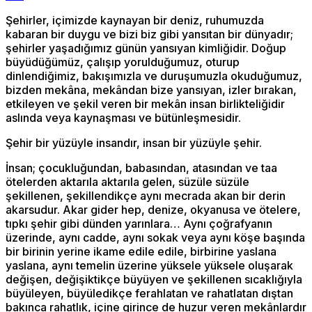
Şehirler, içimizde kaynayan bir deniz, ruhumuzda
kabaran bir duygu ve bizi biz gibi yansıtan bir dünyadır;
şehirler yaşadığımız günün yansıyan kimliğidir. Doğup
büyüdüğümüz, çalışıp yorulduğumuz, oturup
dinlendiğimiz, bakışımızla ve duruşumuzla okuduğumuz,
bizden mekâna, mekândan bize yansıyan, izler bırakan,
etkileyen ve şekil veren bir mekân insan birlikteliğidir
aslında veya kaynaşması ve bütünleşmesidir.
Şehir bir yüzüyle insandır, insan bir yüzüyle şehir.
İnsan; çocukluğundan, babasından, atasından ve taa
ötelerden aktarıla aktarıla gelen, süzüle süzüle
şekillenen, şekillendikçe aynı mecrada akan bir derin
akarsudur. Akar gider hep, denize, okyanusa ve ötelere,
tıpkı şehir gibi dünden yarınlara… Aynı çoğrafyanın
üzerinde, aynı cadde, aynı sokak veya aynı köşe başında
bir birinin yerine ikame edile edile, birbirine yaslana
yaslana, aynı temelin üzerine yüksele yüksele oluşarak
değişen, değişiktikçe büyüyen ve şekillenen sıcaklığıyla
büyüleyen, büyüledikçe ferahlatan ve rahatlatan dıştan
bakınca rahatlık, içine girince de huzur veren mekânlardır