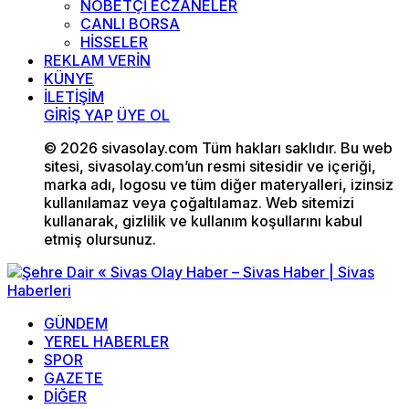
NÖBETÇİ ECZANELER
CANLI BORSA
HİSSELER
REKLAM VERİN
KÜNYE
İLETİŞİM
GİRİŞ YAP
ÜYE OL
© 2026 sivasolay.com Tüm hakları saklıdır. Bu web
sitesi, sivasolay.com’un resmi sitesidir ve içeriği,
marka adı, logosu ve tüm diğer materyalleri, izinsiz
kullanılamaz veya çoğaltılamaz. Web sitemizi
kullanarak, gizlilik ve kullanım koşullarını kabul
etmiş olursunuz.
GÜNDEM
YEREL HABERLER
SPOR
GAZETE
DİĞER