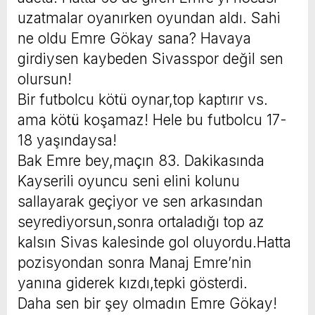
uzatmalar oyanırken oyundan aldı. Sahi
ne oldu Emre Gökay sana? Havaya
girdiysen kaybeden Sivasspor değil sen
olursun!
Bir futbolcu kötü oynar,top kaptırır vs.
ama kötü koşamaz! Hele bu futbolcu 17-
18 yaşındaysa!
Bak Emre bey,maçın 83. Dakikasında
Kayserili oyuncu seni elini kolunu
sallayarak geçiyor ve sen arkasından
seyrediyorsun,sonra ortaladığı top az
kalsın Sivas kalesinde gol oluyordu.Hatta
pozisyondan sonra Manaj Emre’nin
yanına giderek kızdı,tepki gösterdi.
Daha sen bir şey olmadın Emre Gökay!