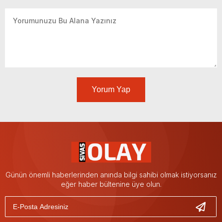
Yorum Yap
Günün önemli haberlerinden anında bilgi sahibi olmak istiyorsanız
eğer haber bültenine üye olun.