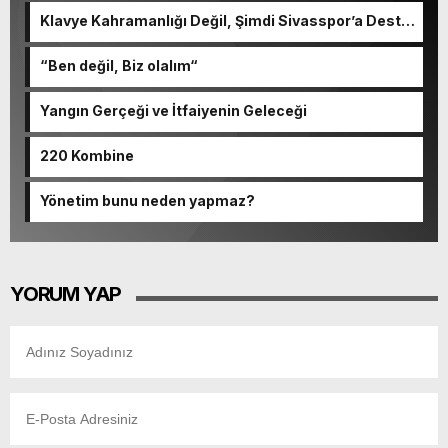
Klavye Kahramanlığı Değil, Şimdi Sivasspor’a Destek
Zamanı!
“Ben değil, Biz olalım“
Yangın Gerçeği ve İtfaiyenin Geleceği
220 Kombine
Yönetim bunu neden yapmaz?
YORUM YAP