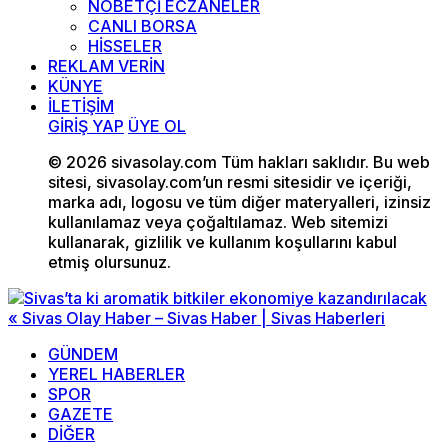
NÖBETÇİ ECZANELER
CANLI BORSA
HİSSELER
REKLAM VERİN
KÜNYE
İLETİŞİM
GİRİŞ YAP
ÜYE OL
© 2026 sivasolay.com Tüm hakları saklıdır. Bu web
sitesi, sivasolay.com’un resmi sitesidir ve içeriği,
marka adı, logosu ve tüm diğer materyalleri, izinsiz
kullanılamaz veya çoğaltılamaz. Web sitemizi
kullanarak, gizlilik ve kullanım koşullarını kabul
etmiş olursunuz.
GÜNDEM
YEREL HABERLER
SPOR
GAZETE
DİĞER