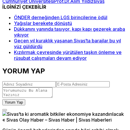
Cumhuriyet Üniversitesi
Prof.Dr.Alim Yıldız
sivas
İLGİNİZİ ÇEKEBİLİR
ÖNDER derneğinden LGS birincilerine ödül
Yağışlar berekete dönüştü
Dükkanını yanında taşıyor, kapı kapı gezerek araba
yıkıyor
Geçen yıl kuraklık yaşanan Sivas’ta barajlar bu yıl
yüz güldürdü
Kızılırmak çevresinde yürütülen taşkın önleme ve
rüsubat çalışmaları devam ediyor
YORUM YAP
Yorum Yap