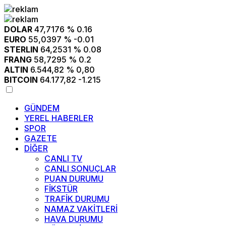
DOLAR
47,7176
% 0.16
EURO
55,0397
% -0.01
STERLIN
64,2531
% 0.08
FRANG
58,7295
% 0.2
ALTIN
6.544,82
% 0,80
BITCOIN
64.177,82
-1.215
GÜNDEM
YEREL HABERLER
SPOR
GAZETE
DİĞER
CANLI TV
CANLI SONUÇLAR
PUAN DURUMU
FİKSTÜR
TRAFİK DURUMU
NAMAZ VAKİTLERİ
HAVA DURUMU