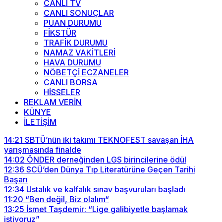
CANLI TV
CANLI SONUÇLAR
PUAN DURUMU
FİKSTÜR
TRAFİK DURUMU
NAMAZ VAKİTLERİ
HAVA DURUMU
NÖBETÇİ ECZANELER
CANLI BORSA
HİSSELER
REKLAM VERİN
KÜNYE
İLETİŞİM
14:21
SBTÜ’nün iki takımı TEKNOFEST savaşan İHA
yarışmasında finalde
14:02
ÖNDER derneğinden LGS birincilerine ödül
12:36
SCÜ’den Dünya Tıp Literatürüne Geçen Tarihi
Başarı
12:34
Ustalık ve kalfalık sınav başvuruları başladı
11:20
“Ben değil, Biz olalım“
13:25
İsmet Taşdemir: “Lige galibiyetle başlamak
istiyoruz”