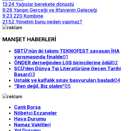
13:24
Yağışlar berekete dönüştü
9:26
Yangın Gerçeği ve İtfaiyenin Geleceği
9:23
220 Kombine
21:52
Yönetim bunu neden yapmaz?
MANŞET HABERLERİ
SBTÜ’nün iki takımı TEKNOFEST savaşan İHA
yarışmasında finalde
01
ÖNDER derneğinden LGS birincilerine ödül
02
SCÜ’den Dünya Tıp Literatürüne Geçen Tarihi
Başarı
03
Ustalık ve kalfalık sınav başvuruları başladı
04
“Ben değil, Biz olalım“
05
Canlı Borsa
Nöbetçi Eczaneler
Hava Durumu
Namaz Vakitleri
Yol Durumu