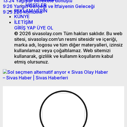
13:24
Yağışlar berekete dönüştü
HİSSELER
9:26
Yangın Gerçeği ve İtfaiyenin Geleceği
REKLAM VERİN
9:23
220 Kombine
KÜNYE
İLETİŞİM
GİRİŞ YAP
ÜYE OL
© 2026 sivasolay.com Tüm hakları saklıdır. Bu web
sitesi, sivasolay.com’un resmi sitesidir ve içeriği,
marka adı, logosu ve tüm diğer materyalleri, izinsiz
kullanılamaz veya çoğaltılamaz. Web sitemizi
kullanarak, gizlilik ve kullanım koşullarını kabul
etmiş olursunuz.