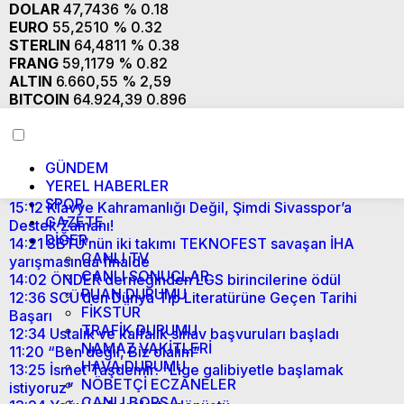
DOLAR
47,7436
% 0.18
EURO
55,2510
% 0.32
STERLIN
64,4811
% 0.38
FRANG
59,1179
% 0.82
ALTIN
6.660,55
% 2,59
BITCOIN
64.924,39
0.896
GÜNDEM
YEREL HABERLER
SPOR
15:12
Klavye Kahramanlığı Değil, Şimdi Sivasspor’a
GAZETE
Destek Zamanı!
DİĞER
14:21
SBTÜ’nün iki takımı TEKNOFEST savaşan İHA
CANLI TV
yarışmasında finalde
CANLI SONUÇLAR
14:02
ÖNDER derneğinden LGS birincilerine ödül
PUAN DURUMU
12:36
SCÜ’den Dünya Tıp Literatürüne Geçen Tarihi
FİKSTÜR
Başarı
TRAFİK DURUMU
12:34
Ustalık ve kalfalık sınav başvuruları başladı
NAMAZ VAKİTLERİ
11:20
“Ben değil, Biz olalım“
HAVA DURUMU
13:25
İsmet Taşdemir: “Lige galibiyetle başlamak
NÖBETÇİ ECZANELER
istiyoruz”
CANLI BORSA