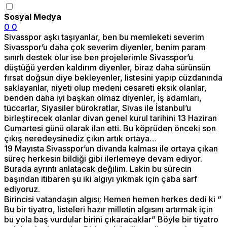
Sosyal Medya
0
0
Sivasspor aşkı taşıyanlar, ben bu memleketi severim
Sivasspor’u daha çok severim diyenler, benim param
sınırlı destek olur ise ben projelerimle Sivasspor’u
düştüğü yerden kaldırım diyenler, biraz daha sürünsün
fırsat doğsun diye bekleyenler, listesini yapıp cüzdanında
saklayanlar, niyeti olup medeni cesareti eksik olanlar,
benden daha iyi başkan olmaz diyenler, İş adamları,
tüccarlar, Siyasiler bürokratlar, Sivas ile İstanbul’u
birleştirecek olanlar divan genel kurul tarihini 13 Haziran
Cumartesi günü olarak ilan etti. Bu köprüden önceki son
çıkış neredeysinediz çıkın artık ortaya…
19 Mayısta Sivasspor’un divanda kalması ile ortaya çıkan
süreç herkesin bildiği gibi ilerlemeye devam ediyor.
Burada ayrıntı anlatacak değilim. Lakin bu sürecin
başından itibaren şu iki algıyı yıkmak için çaba sarf
ediyoruz.
Birincisi vatandaşın algısı; Hemen hemen herkes dedi ki “
Bu bir tiyatro, listeleri hazır milletin algısını artırmak için
bu yola baş vurdular birini çıkaracaklar” Böyle bir tiyatro