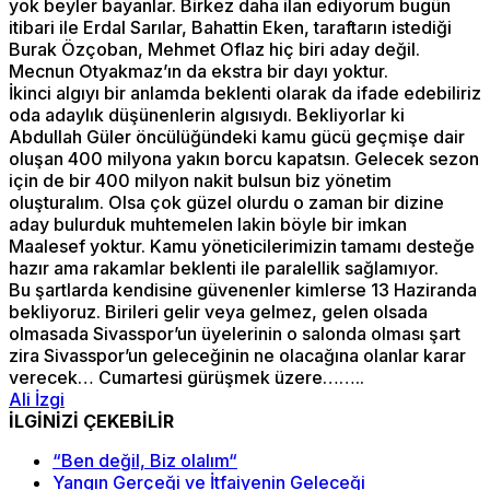
yok beyler bayanlar. Birkez daha ilan ediyorum bugün
itibari ile Erdal Sarılar, Bahattin Eken, taraftarın istediği
Burak Özçoban, Mehmet Oflaz hiç biri aday değil.
Mecnun Otyakmaz’ın da ekstra bir dayı yoktur.
İkinci algıyı bir anlamda beklenti olarak da ifade edebiliriz
oda adaylık düşünenlerin algısıydı. Bekliyorlar ki
Abdullah Güler öncülüğündeki kamu gücü geçmişe dair
oluşan 400 milyona yakın borcu kapatsın. Gelecek sezon
için de bir 400 milyon nakit bulsun biz yönetim
oluşturalım. Olsa çok güzel olurdu o zaman bir dizine
aday bulurduk muhtemelen lakin böyle bir imkan
Maalesef yoktur. Kamu yöneticilerimizin tamamı desteğe
hazır ama rakamlar beklenti ile paralellik sağlamıyor.
Bu şartlarda kendisine güvenenler kimlerse 13 Haziranda
bekliyoruz. Birileri gelir veya gelmez, gelen olsada
olmasada Sivasspor’un üyelerinin o salonda olması şart
zira Sivasspor’un geleceğinin ne olacağına olanlar karar
verecek… Cumartesi gürüşmek üzere……..
Ali İzgi
İLGİNİZİ ÇEKEBİLİR
“Ben değil, Biz olalım“
Yangın Gerçeği ve İtfaiyenin Geleceği