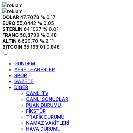
DOLAR
47,7078
% 0.17
EURO
55,0442
% 0.05
STERLIN
64,1927
% 0.01
FRANG
58,8793
% 0.48
ALTIN
6.629,70
% 2,11
BITCOIN
65.168,01
0.848
GÜNDEM
YEREL HABERLER
SPOR
GAZETE
DİĞER
CANLI TV
CANLI SONUÇLAR
PUAN DURUMU
FİKSTÜR
TRAFİK DURUMU
NAMAZ VAKİTLERİ
HAVA DURUMU