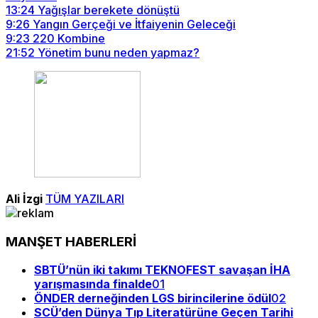
13:24
Yağışlar berekete dönüştü
9:26
Yangın Gerçeği ve İtfaiyenin Geleceği
9:23
220 Kombine
21:52
Yönetim bunu neden yapmaz?
Ali İzgi
TÜM YAZILARI
MANŞET HABERLERİ
SBTÜ’nün iki takımı TEKNOFEST savaşan İHA
yarışmasında finalde
01
ÖNDER derneğinden LGS birincilerine ödül
02
SCÜ’den Dünya Tıp Literatürüne Geçen Tarihi