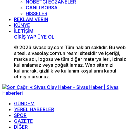
NÖBETÇİ ECZANELER
CANLI BORSA
HİSSELER
REKLAM VERİN
KÜNYE
İLETİŞİM
GİRİŞ YAP
ÜYE OL
© 2026 sivasolay.com Tüm hakları saklıdır. Bu web
sitesi, sivasolay.com’un resmi sitesidir ve içeriği,
marka adı, logosu ve tüm diğer materyalleri, izinsiz
kullanılamaz veya çoğaltılamaz. Web sitemizi
kullanarak, gizlilik ve kullanım koşullarını kabul
etmiş olursunuz.
GÜNDEM
YEREL HABERLER
SPOR
GAZETE
DİĞER