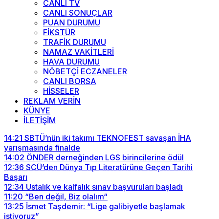
CANLI TV
CANLI SONUÇLAR
PUAN DURUMU
FİKSTÜR
TRAFİK DURUMU
NAMAZ VAKİTLERİ
HAVA DURUMU
NÖBETÇİ ECZANELER
CANLI BORSA
HİSSELER
REKLAM VERİN
KÜNYE
İLETİŞİM
14:21
SBTÜ’nün iki takımı TEKNOFEST savaşan İHA
yarışmasında finalde
14:02
ÖNDER derneğinden LGS birincilerine ödül
12:36
SCÜ’den Dünya Tıp Literatürüne Geçen Tarihi
Başarı
12:34
Ustalık ve kalfalık sınav başvuruları başladı
11:20
“Ben değil, Biz olalım“
13:25
İsmet Taşdemir: “Lige galibiyetle başlamak
istiyoruz”