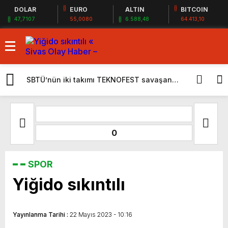
DOLAR
EURO
ALTIN
BITCOIN
47,7107
55,0080
6.588,48
64.413,10
SBTÜ’nün iki takımı TEKNOFEST savaşan
ÖNDER derneğ
İHA yarışmasında finalde
0
SPOR
Yiğido sıkıntılı
Yayınlanma Tarihi :
22 Mayıs 2023 - 10:16