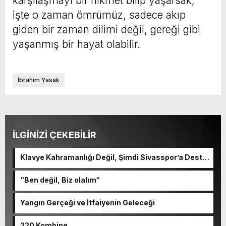
karşılaşmayı bir hikmet bilip yaşarsak;
işte o zaman ömrümüz, sadece akıp
giden bir zaman dilimi değil, gereği gibi
yaşanmış bir hayat olabilir.
İbrahim Yasak
İLGİNİZİ ÇEKEBİLİR
Klavye Kahramanlığı Değil, Şimdi Sivasspor’a Destek
Zamanı!
“Ben değil, Biz olalım“
Yangın Gerçeği ve İtfaiyenin Geleceği
220 Kombine