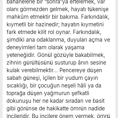
bahanelerle bir “sonra”ya ertelemek, var
olanı görmezden gelmek, hayatı tükenişe
mahkûm etmektir bir bakıma. Farkındalık,
kıymetli bir hazinedir; hayatın kıymetini
fark etmede kilit rol oynar. Farkındalık,
şimdiki ana odaklanma, duyuları açma ve
deneyimleri tam olarak yaşama
yeteneğidir. Gönül gözüyle bakabilmek,
zihnin gürültüsünü susturup ânın sesine
kulak verebilmektir… Pencereye düşen
sabah güneşi, içilen bir yudum çayın
sıcaklığı, bir çocuğun neşeli hâli ya da
toprağa düşen yağmurun şefkatli
dokunuşu her ne kadar sıradan ve basit
gibi görünse de hakikatte ömrün nadide
incileridir. Bu incilere önem vermek, ömrü