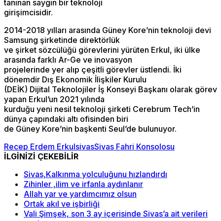
tanınan saygın bir teknoloji
girişimcisidir.
2014-2018 yılları arasında Güney Kore’nin teknoloji devi
Samsung şirketinde direktörlük
ve şirket sözcülüğü görevlerini yürüten Erkul, iki ülke
arasında farklı Ar-Ge ve inovasyon
projelerinde yer alıp çeşitli görevler üstlendi. İki
dönemdir Dış Ekonomik İlişkiler Kurulu
(DEİK) Dijital Teknolojiler İş Konseyi Başkanı olarak görev
yapan Erkul’un 2021 yılında
kurduğu yeni nesil teknoloji şirketi Cerebrum Tech’in
dünya çapındaki altı ofisinden biri
de Güney Kore’nin başkenti Seul’de bulunuyor.
Recep Erdem Erkul
sivas
Sivas Fahri Konsolosu
İLGİNİZİ ÇEKEBİLİR
Sivas,Kalkınma yolculuğunu hızlandırdı
Zihinler ,ilim ve irfanla aydınlanır
Allah yar ve yardımcımız olsun
Ortak akıl ve işbirliği
Vali Şimşek, son 3 ay içerisinde Sivas’a ait verileri