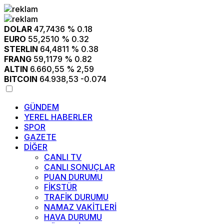
DOLAR
47,7436
% 0.18
EURO
55,2510
% 0.32
STERLIN
64,4811
% 0.38
FRANG
59,1179
% 0.82
ALTIN
6.660,55
% 2,59
BITCOIN
64.938,53
-0.074
GÜNDEM
YEREL HABERLER
SPOR
GAZETE
DİĞER
CANLI TV
CANLI SONUÇLAR
PUAN DURUMU
FİKSTÜR
TRAFİK DURUMU
NAMAZ VAKİTLERİ
HAVA DURUMU