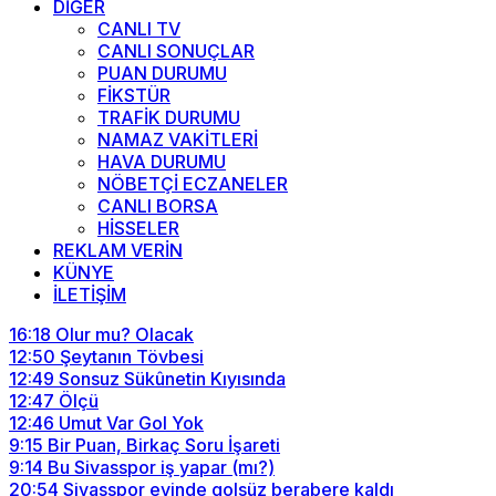
DİĞER
CANLI TV
CANLI SONUÇLAR
PUAN DURUMU
FİKSTÜR
TRAFİK DURUMU
NAMAZ VAKİTLERİ
HAVA DURUMU
NÖBETÇİ ECZANELER
CANLI BORSA
HİSSELER
REKLAM VERİN
KÜNYE
İLETİŞİM
16:18
Olur mu? Olacak
12:50
Şeytanın Tövbesi
12:49
Sonsuz Sükûnetin Kıyısında
12:47
Ölçü
12:46
Umut Var Gol Yok
9:15
Bir Puan, Birkaç Soru İşareti
9:14
Bu Sivasspor iş yapar (mı?)
20:54
Sivasspor evinde golsüz berabere kaldı