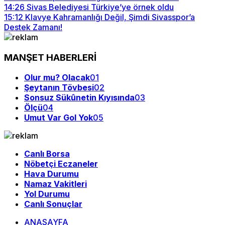
14:26
Sivas Belediyesi Türkiye’ye örnek oldu
15:12
Klavye Kahramanlığı Değil, Şimdi Sivasspor’a
Destek Zamanı!
MANŞET HABERLERİ
Olur mu? Olacak
01
Şeytanın Tövbesi
02
Sonsuz Sükûnetin Kıyısında
03
Ölçü
04
Umut Var Gol Yok
05
Canlı Borsa
Nöbetçi Eczaneler
Hava Durumu
Namaz Vakitleri
Yol Durumu
Canlı Sonuçlar
ANASAYFA