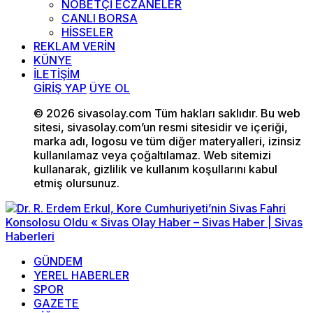
NÖBETÇİ ECZANELER
CANLI BORSA
HİSSELER
REKLAM VERİN
KÜNYE
İLETİŞİM
GİRİŞ YAP
ÜYE OL
© 2026 sivasolay.com Tüm hakları saklıdır. Bu web
sitesi, sivasolay.com’un resmi sitesidir ve içeriği,
marka adı, logosu ve tüm diğer materyalleri, izinsiz
kullanılamaz veya çoğaltılamaz. Web sitemizi
kullanarak, gizlilik ve kullanım koşullarını kabul
etmiş olursunuz.
GÜNDEM
YEREL HABERLER
SPOR
GAZETE