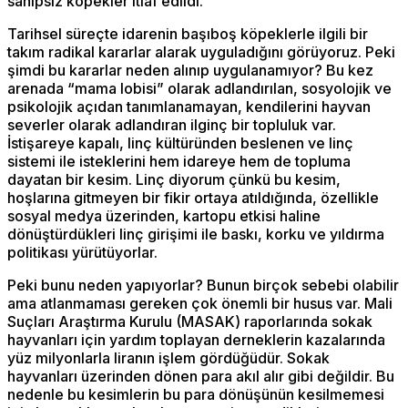
sahipsiz köpekler itlaf edildi.
Tarihsel süreçte idarenin başıboş köpeklerle ilgili bir
takım radikal kararlar alarak uyguladığını görüyoruz. Peki
şimdi bu kararlar neden alınıp uygulanamıyor? Bu kez
arenada “mama lobisi” olarak adlandırılan, sosyolojik ve
psikolojik açıdan tanımlanamayan, kendilerini hayvan
severler olarak adlandıran ilginç bir topluluk var.
İstişareye kapalı, linç kültüründen beslenen ve linç
sistemi ile isteklerini hem idareye hem de topluma
dayatan bir kesim. Linç diyorum çünkü bu kesim,
hoşlarına gitmeyen bir fikir ortaya atıldığında, özellikle
sosyal medya üzerinden, kartopu etkisi haline
dönüştürdükleri linç girişimi ile baskı, korku ve yıldırma
politikası yürütüyorlar.
Peki bunu neden yapıyorlar? Bunun birçok sebebi olabilir
ama atlanmaması gereken çok önemli bir husus var. Mali
Suçları Araştırma Kurulu (MASAK) raporlarında sokak
hayvanları için yardım toplayan derneklerin kazalarında
yüz milyonlarla liranın işlem gördüğüdür. Sokak
hayvanları üzerinden dönen para akıl alır gibi değildir. Bu
nedenle bu kesimlerin bu para dönüşünün kesilmemesi