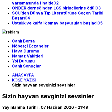
yarışmasında finalde
02
ÖNDER derneğinden LGS birincilerine ödül
03
SCÜ’den Dünya Tıp Literatürüne Geçen Tarihi
Başarı
04
Ustalık ve kalfalık sınav başvuruları başladı
05
Canlı Borsa
Nöbetçi Eczaneler
Hava Durumu
Namaz Vakitleri
Yol Durumu
Canlı Sonuçlar
ANASAYFA
KÖŞE YAZISI
Sizin hayvan sevginizi sevsinler
Sizin hayvan sevginizi sevsinler
Yayınlanma Tarihi :
07 Haziran 2026 - 21:49