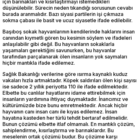
için barınakları ve kısırlaştırmayı istemedikleri
düşünülebilir. Sürecin neden tıkandığı sorusunun cevabı
burada aranmalıdır. Bazı siyasi partilerin işi çıkmaza
sokma çabası ile basit ve ucuz siyasetle ifade edilebilir.
Başıboş sokak hayvanlarının kendilerinde haklarını insan
canından kıymetli gören bu kesimin söylem ve ifadeleri
anlaşılabilir gibi değil. Bu hayvanların sokaklarla
yaşamaları gerektiğini savunurken, bu hayvanlar
tarafından parçalanarak ölen insanların yok saymaları
hiçbir mantıkla ifade edilemez.
Sağlık Bakanlığı verilerine göre ısırma kaynaklı kuduz
vakaları hızla artmaktadır. Köpek saldırıları ölen kişi sayısı
ise sadece 2 yıllık periyotta 110 ile ifade edilmektedir.
Elbette bu canlılar hayatlarını idame ettirebilmek için
insanların yardımına ihtiyaç duymaktadır. İnancımız ve
kültürümüzde bize bunu emretmektedir. Ancak hiçbir
hayvanın canı insan canı ile kıyas edilemez. İnsan
hayatına kasteden her türlü tehdit bertaraf edilmelidir.
Bunun çözümü elbette itlaf olmamalı. En mantıklı çözüm,
sahiplendirme, kısırlaştırma ve barınaklardır. Bu
meselenin ortak çözümü budur. Bu çözüme karşı