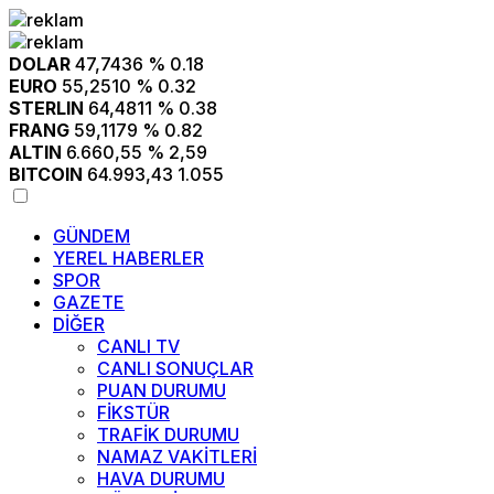
DOLAR
47,7436
% 0.18
EURO
55,2510
% 0.32
STERLIN
64,4811
% 0.38
FRANG
59,1179
% 0.82
ALTIN
6.660,55
% 2,59
BITCOIN
64.993,43
1.055
GÜNDEM
YEREL HABERLER
SPOR
GAZETE
DİĞER
CANLI TV
CANLI SONUÇLAR
PUAN DURUMU
FİKSTÜR
TRAFİK DURUMU
NAMAZ VAKİTLERİ
HAVA DURUMU