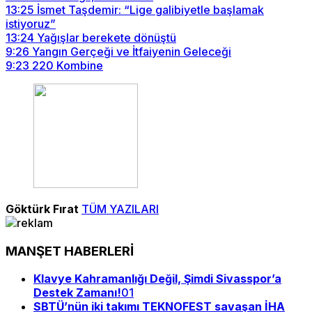
13:25
İsmet Taşdemir: “Lige galibiyetle başlamak
istiyoruz”
13:24
Yağışlar berekete dönüştü
9:26
Yangın Gerçeği ve İtfaiyenin Geleceği
9:23
220 Kombine
Göktürk Fırat
TÜM YAZILARI
MANŞET HABERLERİ
Klavye Kahramanlığı Değil, Şimdi Sivasspor’a
Destek Zamanı!
01
SBTÜ’nün iki takımı TEKNOFEST savaşan İHA