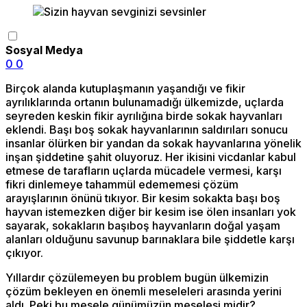
Sosyal Medya
0
0
Birçok alanda kutuplaşmanın yaşandığı ve fikir
ayrılıklarında ortanın bulunamadığı ülkemizde, uçlarda
seyreden keskin fikir ayrılığına birde sokak hayvanları
eklendi. Başı boş sokak hayvanlarının saldırıları sonucu
insanlar ölürken bir yandan da sokak hayvanlarına yönelik
inşan şiddetine şahit oluyoruz. Her ikisini vicdanlar kabul
etmese de tarafların uçlarda mücadele vermesi, karşı
fikri dinlemeye tahammül edememesi çözüm
arayışlarının önünü tıkıyor. Bir kesim sokakta başı boş
hayvan istemezken diğer bir kesim ise ölen insanları yok
sayarak, sokakların başıboş hayvanların doğal yaşam
alanları olduğunu savunup barınaklara bile şiddetle karşı
çıkıyor.
Yıllardır çözülemeyen bu problem bugün ülkemizin
çözüm bekleyen en önemli meseleleri arasında yerini
aldı. Peki bu mesele günümüzün meselesi midir?