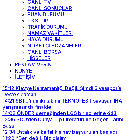
CANLI TV
CANLI SONUÇLAR
PUAN DURUMU
FİKSTÜR
TRAFİK DURUMU
NAMAZ VAKİTLERİ
HAVA DURUMU
NÖBETÇİ ECZANELER
CANLI BORSA
HİSSELER
REKLAM VERİN
KÜNYE
İLETİŞİM
15:12
Klavye Kahramanlığı Değil, Şimdi Sivasspor’a
Destek Zamanı!
14:21
SBTÜ’nün iki takımı TEKNOFEST savaşan İHA
yarışmasında finalde
14:02
ÖNDER derneğinden LGS birincilerine ödül
12:36
SCÜ’den Dünya Tıp Literatürüne Geçen Tarihi
Başarı
12:34
Ustalık ve kalfalık sınav başvuruları başladı
11:20
“Ben değil, Biz olalım“