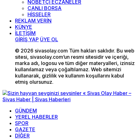
NÖBETÇİ ECZANELER
CANLI BORSA
HİSSELER
REKLAM VERİN
KÜNYE
İLETİŞİM
GİRİŞ YAP
ÜYE OL
© 2026 sivasolay.com Tüm hakları saklıdır. Bu web
sitesi, sivasolay.com’un resmi sitesidir ve içeriği,
marka adı, logosu ve tüm diğer materyalleri, izinsiz
kullanılamaz veya çoğaltılamaz. Web sitemizi
kullanarak, gizlilik ve kullanım koşullarını kabul
etmiş olursunuz.
GÜNDEM
YEREL HABERLER
SPOR
GAZETE
DİĞER