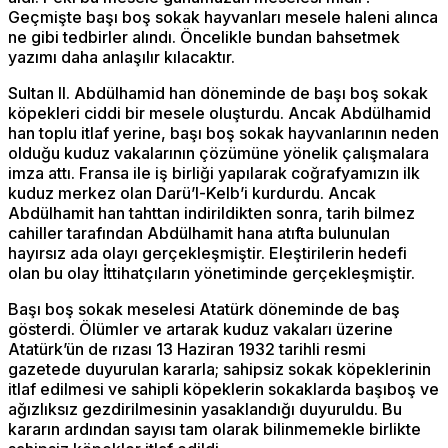
Geçmişte başı boş sokak hayvanları mesele haleni alınca
ne gibi tedbirler alındı. Öncelikle bundan bahsetmek
yazımı daha anlaşılır kılacaktır.
Sultan II. Abdülhamid han döneminde de başı boş sokak
köpekleri ciddi bir mesele oluşturdu. Ancak Abdülhamid
han toplu itlaf yerine, başı boş sokak hayvanlarının neden
olduğu kuduz vakalarının çözümüne yönelik çalışmalara
imza attı. Fransa ile iş birliği yapılarak coğrafyamızın ilk
kuduz merkez olan Darü’l-Kelb’i kurdurdu. Ancak
Abdülhamit han tahttan indirildikten sonra, tarih bilmez
cahiller tarafından Abdülhamit hana atıfta bulunulan
hayırsız ada olayı gerçekleşmiştir. Eleştirilerin hedefi
olan bu olay İttihatçıların yönetiminde gerçekleşmiştir.
Başı boş sokak meselesi Atatürk döneminde de baş
gösterdi. Ölümler ve artarak kuduz vakaları üzerine
Atatürk’ün de rızası 13 Haziran 1932 tarihli resmi
gazetede duyurulan kararla; sahipsiz sokak köpeklerinin
itlaf edilmesi ve sahipli köpeklerin sokaklarda başıboş ve
ağızlıksız gezdirilmesinin yasaklandığı duyuruldu. Bu
kararın ardından sayısı tam olarak bilinmemekle birlikte