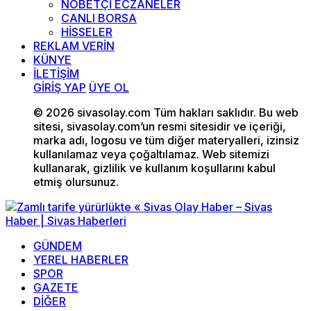
NÖBETÇİ ECZANELER
CANLI BORSA
HİSSELER
REKLAM VERİN
KÜNYE
İLETİŞİM
GİRİŞ YAP
ÜYE OL
© 2026 sivasolay.com Tüm hakları saklıdır. Bu web
sitesi, sivasolay.com’un resmi sitesidir ve içeriği,
marka adı, logosu ve tüm diğer materyalleri, izinsiz
kullanılamaz veya çoğaltılamaz. Web sitemizi
kullanarak, gizlilik ve kullanım koşullarını kabul
etmiş olursunuz.
GÜNDEM
YEREL HABERLER
SPOR
GAZETE
DİĞER