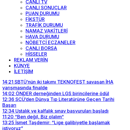
CANLI TV
CANLI SONUÇLAR
PUAN DURUMU
FİKSTÜR
TRAFİK DURUMU
NAMAZ VAKİTLERİ
HAVA DURUMU
NÖBETÇİ ECZANELER
CANLI BORSA
HİSSELER
REKLAM VERİN
KÜNYE
İLETİŞİM
14:21
SBTÜ’nün iki takımı TEKNOFEST savaşan İHA
yarışmasında finalde
14:02
ÖNDER derneğinden LGS birincilerine ödül
12:36
SCÜ’den Dünya Tıp Literatürüne Geçen Tarihi
Başarı
12:34
Ustalık ve kalfalık sınav başvuruları başladı
11:20
“Ben değil, Biz olalım“
13:25
İsmet Taşdemir: “Lige galibiyetle başlamak
istiyoruz”