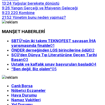
13:24
Yağışlar berekete dönüştü
9:26
Yangın Gerçeği ve İtfaiyenin Geleceği
9:23
220 Kombine
21:52
Yönetim bunu neden yapmaz?
MANŞET HABERLERİ
SBTÜ’nün iki takımı TEKNOFEST savaşan İHA
yarışmasında finalde
01
ÖNDER derneğinden LGS birincilerine ödül
02
SCÜ’den Dünya Tıp Literatürüne Geçen Tarihi
Başarı
03
Ustalık ve kalfalık sınav başvuruları başladı
04
“Ben değil, Biz olalım“
05
Canlı Borsa
Nöbetçi Eczaneler
Hava Durumu
Namaz Vakitleri
Yol Durumu