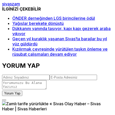
sivas
zam
İLGİNİZİ ÇEKEBİLİR
ÖNDER derneğinden LGS birincilerine ödül
Yağışlar berekete dönüştü
Dükkanını yanında taşıyor, kapı kapı gezerek araba
yıkıyor
Geçen yıl kuraklık yaşanan Sivas’ta barajlar bu yıl
yüz güldürdü
Kızılırmak çevresinde yürütülen taşkın önleme ve
rüsubat çalışmaları devam ediyor
YORUM YAP
Yorum Yap