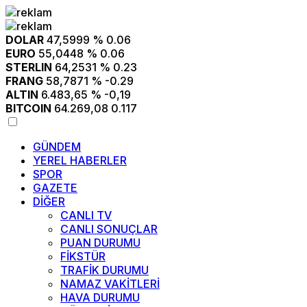
DOLAR
47,5999
% 0.06
EURO
55,0448
% 0.06
STERLIN
64,2531
% 0.23
FRANG
58,7871
% -0.29
ALTIN
6.483,65
% -0,19
BITCOIN
64.269,08
0.117
GÜNDEM
YEREL HABERLER
SPOR
GAZETE
DİĞER
CANLI TV
CANLI SONUÇLAR
PUAN DURUMU
FİKSTÜR
TRAFİK DURUMU
NAMAZ VAKİTLERİ
HAVA DURUMU