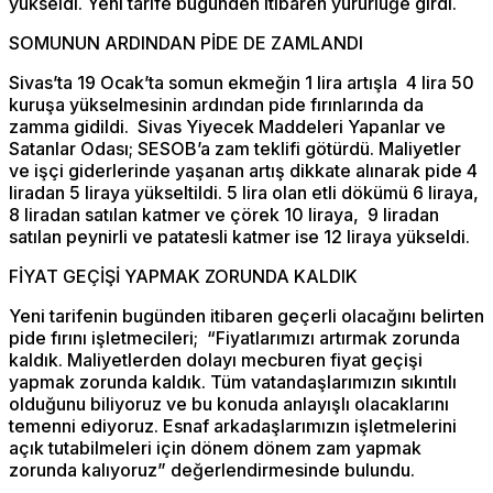
yükseldi. Yeni tarife bugünden itibaren yürürlüğe girdi.
SOMUNUN ARDINDAN PİDE DE ZAMLANDI
Sivas’ta 19 Ocak’ta somun ekmeğin 1 lira artışla 4 lira 50
kuruşa yükselmesinin ardından pide fırınlarında da
zamma gidildi. Sivas Yiyecek Maddeleri Yapanlar ve
Satanlar Odası; SESOB’a zam teklifi götürdü. Maliyetler
ve işçi giderlerinde yaşanan artış dikkate alınarak pide 4
liradan 5 liraya yükseltildi. 5 lira olan etli dökümü 6 liraya,
8 liradan satılan katmer ve çörek 10 liraya, 9 liradan
satılan peynirli ve patatesli katmer ise 12 liraya yükseldi.
FİYAT GEÇİŞİ YAPMAK ZORUNDA KALDIK
Yeni tarifenin bugünden itibaren geçerli olacağını belirten
pide fırını işletmecileri; “Fiyatlarımızı artırmak zorunda
kaldık. Maliyetlerden dolayı mecburen fiyat geçişi
yapmak zorunda kaldık. Tüm vatandaşlarımızın sıkıntılı
olduğunu biliyoruz ve bu konuda anlayışlı olacaklarını
temenni ediyoruz. Esnaf arkadaşlarımızın işletmelerini
açık tutabilmeleri için dönem dönem zam yapmak
zorunda kalıyoruz” değerlendirmesinde bulundu.